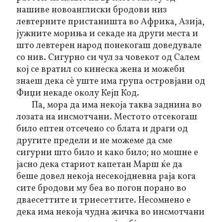
нашиве новоанглиски бродови низ
левтерните пристаништа во Африка, Азија,
јужните мориња и секаде на други места и
што левтерен народ понекогаш доведувале
со нив. Сигурно си чул за човекот од Салем
кој се вратил со кинеска жена и можеби
знаеш дека сѐ уште има група островјани од
Фиџи некаде околу Кејп Код.
Па, мора да има некоја таква заднина во
лозата на инсмотчани. Местото отсекогаш
било ептен отсечено со блата и драги од
другите предели и не можеме да сме
сигурни што било и како било; но мошне е
јасно дека стариот капетан Марш ќе да
беше довел некоја несекојдневна раја кога
сите бродови му беа во погон порано во
дваесеттите и триесеттите. Несомнено е
дека има некоја чудна жичка во инсмотчани