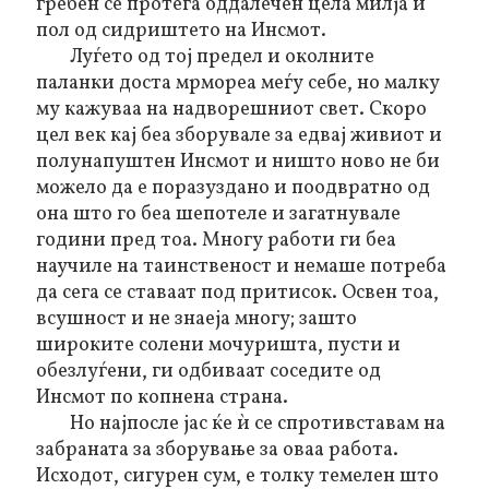
гребен се протега оддалечен цела милја и
пол од сидриштето на Инсмот.
Луѓето од тој предел и околните
паланки доста мрмореа меѓу себе, но малку
му кажуваа на надворешниот свет. Скоро
цел век кај беа зборувале за едвај живиот и
полунапуштен Инсмот и ништо ново не би
можело да е поразуздано и поодвратно од
она што го беа шепотеле и загатнувале
години пред тоа. Многу работи ги беа
научиле на таинственост и немаше потреба
да сега се ставаат под притисок. Освен тоа,
всушност и не знаеја многу; зашто
широките солени мочуришта, пусти и
обезлуѓени, ги одбиваат соседите од
Инсмот по копнена страна.
Но најпосле јас ќе ѝ се спротивставам на
забраната за зборување за оваа работа.
Исходот, сигурен сум, е толку темелен што