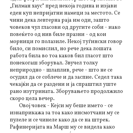
„Гилман хаус“ пред некоја година и изјави
еден куп непријатни намеци за местото. Се
чини дека левтерна раја им оди, зашто
човеков чул гласови од другите соби - иако
повеќето од нив биле празни - од кои
морници го полазиле. Некој туѓински говор
било, си помислил, но рече дека лошата
работа била во тоа каков бил гласот што
понекогаш зборувал. Звучел толку
неприродно - шлаплив, рече - што не се
осудил да се соблече и да заспие. Седел така
чекајќи да се раздени и ја спраштил уште
рано изутрината. Зборувањето продолжило
скоро цела вечер.
Овој човек - Кејси му беше името - се
изнаприкажа за тоа како инсмотчани му се
пулеле и се чинеле како да се на штрек.
Рафинеријата на Марш му се видела како