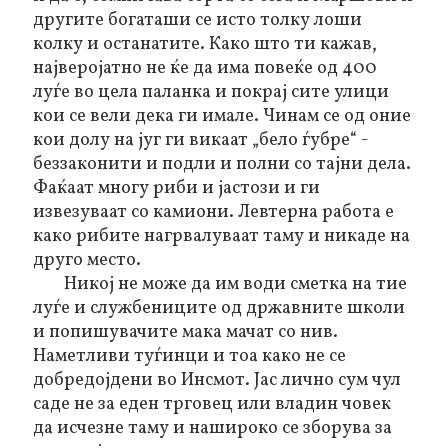
другите богаташи се исто толку лоши
колку и останатите. Како што ти кажав,
најверојатно не ќе да има повеќе од 400
луѓе во цела паланка и покрај сите улици
кои се вели дека ги имале. Чинам се од оние
кои долу на југ ги викаат „бело ѓубре“ -
беззаконити и подли и полни со тајни дела.
Фаќаат многу риби и јастози и ги
извезуваат со камиони. Левтерна работа е
како рибите нагрвалуваат таму и никаде на
друго место.
Никој не може да им води сметка на тие
луѓе и службениците од државните школи
и попишувачите мака мачат со нив.
Наметливи туѓинци и тоа како не се
добредојдени во Инсмот. Јас лично сум чул
саде не за еден трговец или владин човек
да исчезне таму и нашироко се зборува за