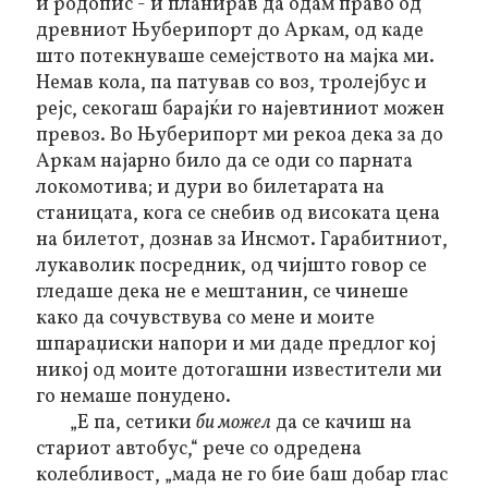
и родопис - и планирав да одам право од
древниот Њуберипорт до Аркам, од каде
што потекнуваше семејството на мајка ми.
Немав кола, па патував со воз, тролејбус и
рејс, секогаш барајќи го најевтиниот можен
превоз. Во Њуберипорт ми рекоа дека за до
Аркам најарно било да се оди со парната
локомотива; и дури во билетарата на
станицата, кога се снебив од високата цена
на билетот, дознав за Инсмот. Гарабитниот,
лукаволик посредник, од чијшто говор се
гледаше дека не е мештанин, се чинеше
како да сочувствува со мене и моите
шпараџиски напори и ми даде предлог кој
никој од моите дотогашни известители ми
го немаше понудено.
„Е па, сетики
би можел
да се качиш на
стариот автобус,“ рече со одредена
колебливост, „мада не го бие баш добар глас