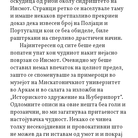
оскудица од риби околу сидриштето на
Инсмот. Странци ретко се населувале таму
и имаше некаков претпазливо прекриен
доказ дека извесен број на Полјаци и
Португалци кои се беа обиделе, биле
раштркани на сперливо драстичен начин.
Најинтересен од сите беше еден
попатен упат кон чудниот накит нејасно
поврзан со Инсмот. Очевидно му беше
оставил немал впечаток на целиот предел,
зашто се споменуваше за примероци во
музејот на
Мискатоничкиот
универзитет
во Аркам и во салата за изложби на
„Историското здружение на Њуберипорт“.
Одломните описи на овие нешта беа голи и
прозаични, но ми загатнуваа притаеност на
настојувачка чудност. Некако се чинеа
толку несекојдневни и провокативни што
не можев да ги иставам од умот и и покрај