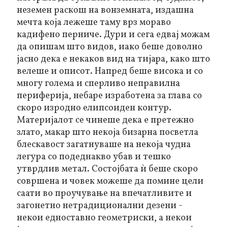
неземен раскош на вонземната, издашна
мечта која лежеше таму врз мораво
кадифено перниче. Дури и сега едвај можам
да опишам што видов, иако беше доволно
јасно дека е некаков вид на тијара, како што
велеше и описот. Напред беше висока и со
многу голема и сперливо неправилна
периферија, небаре изработена за глава со
скоро изродно елипсоиден контур.
Материјалот се чинеше дека е претежно
злато, макар што некоја бизарна посветла
блескавост загатнуваше на некоја чудна
легура со подеднакво убав и тешко
утврдлив метал. Состојбата ѝ беше скоро
совршена и човек можеше да помине цели
саати во проучување на впечатливите и
загонетно нетрадиционални дезени -
некои едноставно геометриски, а некои