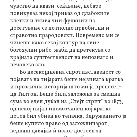
чувство на квази-сеќавање, небаре
повикуваа некој приказ од длабоките
клетки и ткива чии функции на
досетување се потполно првобитни и
стравотно прародовски. Повремено ми се
чинеше како секој контур на овие
богохулни рибо-жаби да претекува со
крајната суштественост на непознато и
нечовеко зло.
Во несекојдневна спротивставеност со
појавата на тијарата беше нејзината кратка
и прозаична историја што ми ја пренесе г-
ца Тилтон. Беше била заложена за смешна
сума во еден дуќан на „Стејт стрит“ во 1873,
од некој пијан инсмотчанец кој кратко
потоа бил убиен во тепачка. Здружението ја
беше купило право од заложничарот,
веднаш давајќи ѝ излог достоен за