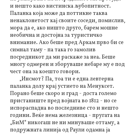
и нешто како вистинска љубопитност.
Паланка која може да поттикне таква
ненаклонетост кај своите соседи, помислив,
мора да е, ако ништо друго, барем мошне
необична и достојна за туристичко
внимание. Ако беше пред Аркам прво би се
симнал таму - па така го замолив
посредникот да ми раскаже за неа. Беше
многу одмерен и зборуваше небаре му е под
чест она за коешто говори.
„Инсмот? Па, тоа ти е една левтерна
паланка долу крај устието на Менуксет.
Порано беше скоро и град - доста големо
пристаниште пред војната во 1812 - но се
испораспадна во последниве сто и нешто
години. Веќе нема железница - пругата на
„БиМ“ никогаш не ни минуваше оттаму, а
подружната линија од Раули одамна ја