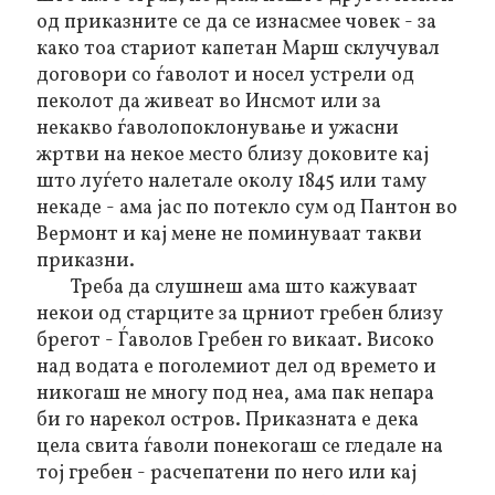
од приказните се да се изнасмее човек - за
како тоа стариот капетан Марш склучувал
договори со ѓаволот и носел устрели од
пеколот да живеат во Инсмот или за
некакво ѓаволопоклонување и ужасни
жртви на некое место близу доковите кај
што луѓето налетале околу 1845 или таму
некаде - ама јас по потекло сум од Пантон во
Вермонт
и кај мене не поминуваат такви
приказни.
Треба да слушнеш ама што кажуваат
некои од старците за црниот гребен близу
брегот - Ѓаволов Гребен го викаат. Високо
над водата е поголемиот дел од времето и
никогаш не многу под неа, ама пак непара
би го нарекол остров. Приказната е дека
цела свита ѓаволи понекогаш се гледале на
тој гребен - расчепатени по него или кај