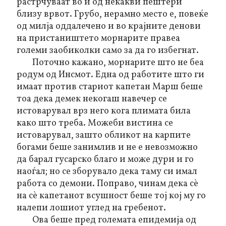
растрчуваат во и од некакви пештери
близу врвот. Грубо, нерамно место е, повеќе
од милја оддалечено и во крајните денови
на пристаништето морнарите правеа
големи заобиколки само за да го избегнат.
Поточно кажано, морнарите што не беа
родум од Инсмот. Една од работите што ги
имаат против стариот капетан Марш беше
тоа дека демек некогаш навечер се
истоварувал врз него кога плимата била
како што треба. Можеби вистина се
истоварувал, зашто обликот на карпите
богами беше занимлив и не е невозможно
да барал гусарско благо и може дури и го
наоѓал; но се зборувало дека таму си имал
работа со демони. Поправо, чинам дека сѐ
на сѐ капетанот всушност беше тој кој му го
налепи лошиот углед на гребенот.
Ова беше пред големата епидемија од