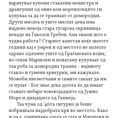
нарачувал купови стаклени монистра и
дрангулии од оние кои морепловците ги
купуваа за да се трампаат со домородци.
Други мислеа и уште мислат дека има
најдено некоја стара гусарска скривница
некаде на Ѓаволов Гребен. Ама знаеш што е
чудна работа? Стариот капетан веќе шеесет
години кај е умрен и од местото не излегло
здраво одломче уште од Граѓанската војна,
но сепак Маршови и понатаму купуваат од
таа роба за домородна трампа - најмногу
стакло и гумени ѕрнѕурки, ми кажувале.
Можеби инсмотчани и самите сакаат да им
се пулат - Бог знае дека досега ќе да имаат
станато небаре човекојадците од Јужно
Море и дивјаците од Гвинеја.
Таа чума од ‘46та сигурно ја беше
избришала најдобрата крв во местото. Како
и да е, сомничава сорта се сега и Маршови и