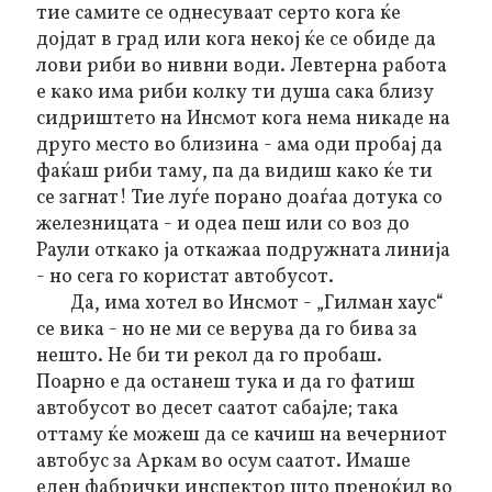
тие самите се однесуваат серто кога ќе
дојдат в град или кога некој ќе се обиде да
лови риби во нивни води. Левтерна работа
е како има риби колку ти душа сака близу
сидриштето на Инсмот кога нема никаде на
друго место во близина - ама оди пробај да
фаќаш риби таму, па да видиш како ќе ти
се загнат! Тие луѓе порано доаѓаа дотука со
железницата - и одеа пеш или со воз до
Раули откако ја откажаа подружната линија
- но сега го користат автобусот.
Да, има хотел во Инсмот - „Гилман хаус“
се вика - но не ми се верува да го бива за
нешто. Не би ти рекол да го пробаш.
Поарно е да останеш тука и да го фатиш
автобусот во десет саатот сабајле; така
оттаму ќе можеш да се качиш на вечерниот
автобус за Аркам во осум саатот. Имаше
еден фабрички инспектор што преноќил во