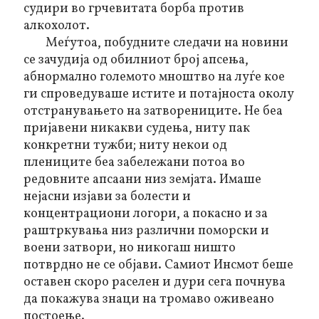
судири во грчевитата борба против
алкохолот.
Меѓутоа, побудните следачи на новини
се зачудија од обилниот број апсења,
абнормално големото мноштво на луѓе кое
ги спроведуваше истите и потајноста околу
отстранувањето на затворениците. Не беа
пријавени никакви судења, ниту пак
конкретни тужби; ниту некои од
плениците беа забележани потоа во
редовните апсаани низ земјата. Имаше
нејасни изјави за болести и
концентрациони логори, а покасно и за
раштркувања низ различни поморски и
воени затвори, но никогаш ништо
потврдно не се објави. Самиот Инсмот беше
оставен скоро раселен и дури сега почнува
да покажува знаци на тромаво оживеано
постоење.