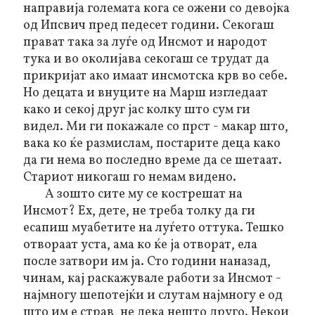
направија големата кога се ожени со девојка
од Ипсвич пред педесет години. Секогаш
прават така за луѓе од Инсмот и народот
тука и во околијава секогаш се трудат да
прикријат ако имаат инсмотска крв во себе.
Но децата и внуците на Марш изгледаат
како и секој друг јас колку што сум ги
видел. Ми ги покажале со прст - макар што,
вака ко ќе размислам, постарите деца како
да ги нема во последно време да се шетаат.
Стариот никогаш го немам видено.
А зошто сите му се кострешат на
Инсмот? Ех, дете, не треба толку да ги
есапиш муабетите на луѓето оттука. Тешко
отвораат уста, ама ко ќе ја отворат, ела
после затвори им ја. Сто години наназад,
чинам, кај раскажувале работи за Инсмот -
најмногу шепотејќи и слутам најмногу е од
што им е страв, не дека нешто друго. Некои