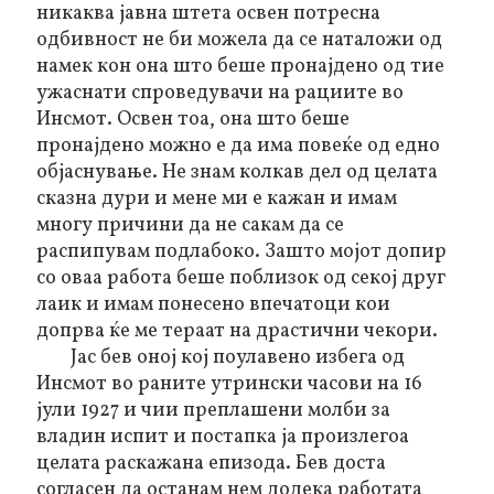
никаква јавна штета освен потресна
одбивност не би можела да се наталожи од
намек кон она што беше пронајдено од тие
ужаснати спроведувачи на рациите во
Инсмот. Освен тоа, она што беше
пронајдено можно е да има повеќе од едно
објаснување. Не знам колкав дел од целата
сказна дури и мене ми е кажан и имам
многу причини да не сакам да се
распипувам подлабоко. Зашто мојот допир
со оваа работа беше поблизок од секој друг
лаик и имам понесено впечатоци кои
допрва ќе ме тераат на драстични чекори.
Јас бев оној кој поулавено избега од
Инсмот во раните утрински часови на 16
јули 1927 и чии преплашени молби за
владин испит и постапка ја произлегоа
целата раскажана епизода. Бев доста
согласен да останам нем додека работата