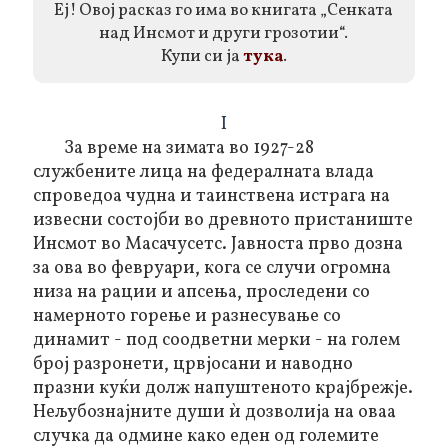
Еј! Овој расказ го има во книгата „Сенката
над Инсмот и други грозотии“.
Купи си ја
тука
.
I
За време на зимата во 1927-28
службените лица на федералната влада
спроведоа чудна и таинствена истрага на
извесни состојби во древното пристаниште
Инсмот во Масачусетс. Јавноста прво дозна
за ова во февруари, кога се случи огромна
низа на рации и апсења, проследени со
намерното горење и разнесување со
динамит - под соодветни мерки - на голем
број разронети, црвјосани и наводно
празни куќи долж напуштеното крајбрежје.
Нељубознајните души ѝ дозволија на оваа
случка да одмине како еден од големите