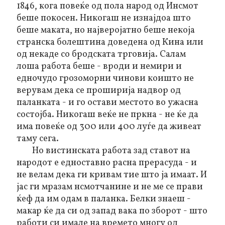
1846, кога повеќе од пола народ од Инсмот
беше покосен. Никогаш не изнајдоа што
беше маката, но најверојатно беше некоја
странска болештина доведена од Кина или
од некаде со бродската трговија. Салам
лоша работа беше - вроди и немири и
едночудо грозоморни чинови коишто не
верувам дека се проширија надвор од
паланката - и го остави местото во ужасна
состојба. Никогаш веќе не пркна - не ќе да
има повеќе од 300 или 400 луѓе да живеат
таму сега.
Но вистинската работа зад ставот на
народот е едноставно расна прерасуда - и
не велам дека ги кривам тие што ја имаат. И
јас ги мразам нсмотчанине и не ме се прави
ќеф да им одам в паланка. Белки знаеш -
макар ќе да си од запад вака по зборот - што
работи си имале на времето многу од