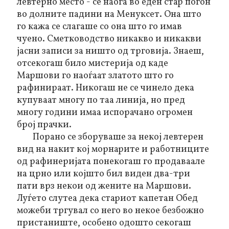
левтерно место - се наоѓа во еден стар погон
во долните падини на Менуксет. Она што
го кажа се слагаше со она што го имав
чуено. Сметководство никакво и никакви
јасни записи за ништо од трговија. Знаеш,
отсекогаш било мистерија од каде
Маршови го наоѓаат златото што го
рафинираат. Никогаш не се чинело дека
купуваат многу по таа линија, но пред
многу години имаа испорачано огромен
број прачки.
Порано се зборуваше за некој левтерен
вид на накит кој морнарите и работниците
од рафинеријата понекогаш го продаваале
на црно или којшто бил виден два-три
пати врз некои од жените на Маршови.
Луѓето слутеа дека стариот капетан Обед
можеби тргувал со него во некое безбожно
пристаниште, особено одошто секогаш