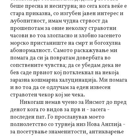
беше пресна и несигурна; но сега кога веќе е
стара приказна, со изгубен јавен интерес и
љубопитност, имам чудна стрвост да
прошепотам за оние неколку стравотни
часови во тоа злогласно и злобно засенето
морско пристаниште на смрт и богохулна
абонормалност. Самото раскажување ми
помага да си ја повратам довербата во
сопствените чувства; да се убедам дека не
бев саде првиот кој потклекнал на некоја
заразна кошмарна халуцинација. Ми помага
и во тоа да се одлучам за еден извесен
стравотен чекор кој ме чека.
Никогаш немав чуено за Инсмот до пред
денот кога го видов за прв и - засега -
последен пат. Го прославував моето
полнолетство со турнеја низ Нова Англија -
за посетување знаменитости, антикварење