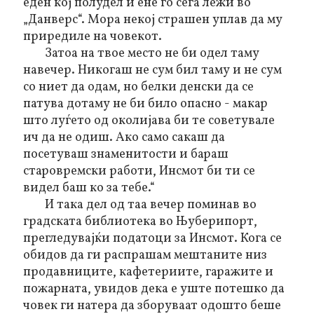
еден кој полудел и ене го сега лежи во
„Данверс“. Мора некој страшен уплав да му
приредиле на човекот.
Затоа на твое место не би одел таму
навечер. Никогаш не сум бил таму и не сум
со ниет да одам, но белки денски да се
патува дотаму не би било опасно - макар
што луѓето од околијава би те советувале
ич да не одиш. Ако само сакаш да
посетуваш знаменитости и бараш
старовремски работи, Инсмот би ти се
видел баш ко за тебе.“
И така дел од таа вечер поминав во
градската библиотека во Њуберипорт,
прегледувајќи податоци за Инсмот. Кога се
обидов да ги распрашам мештаните низ
продавниците, кафетериите, гаражите и
пожарната
, увидов дека е уште потешко да
човек ги натера да зборуваат одошто беше