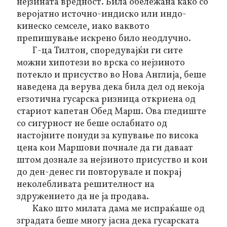
нејзината вредност. Била обележана како со
веројатно источно-индиско или индо-
кинеско семселе, иако ваквото
препишување искрено било неодлучно.
Г-ца Тилтон, споредувајќи ги сите
можни хипотези во врска со нејзиното
потекло и присуство во Нова Англија, беше
наведена да верува дека била дел од некоја
егзотична гусарска ризница откриена од
стариот капетан Обед Марш. Ова гледиште
со сигурност не беше ослабнато од
настојните понуди за купување по висока
цена кои Маршови почнале да ги даваат
штом дознале за нејзиното присуство и кои
до ден-денес ги повторувале и покрај
неколебливата решителност на
здружението да не ја продава.
Како што милата дама ме испраќаше од
зградата беше многу јасна дека гусарската