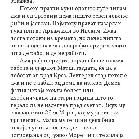
откажаа.
Повеќе празни куќи одошто луѓе чинам
има и од трговија нема ништо освен ловење
риби и јастози. Најмногу прават пазарлак
тука или во Аркам или во Ипсвич. Имаа
доста погони на времето, но денес ништо
не останало освен една рафинерија за злато
што де работи де не работи.
Ама рафинеријата порано беше голема
работа и стариот Марш, газдата, ќе да е
побогат од крал Крез. Левтерен стар петел е
ама и не е кабил од дома да излезе. Демек
фатил некоја кожна болест или
изобличување на стари години што го
терало да не излегува пред светот. Внук му
е на капетан Обед Марш, кој му ја остави
трговијата. Мајка му се чини дека била
некоја туѓинка од некаде - велат
островјанка од Јужно Море - и сите апла ја