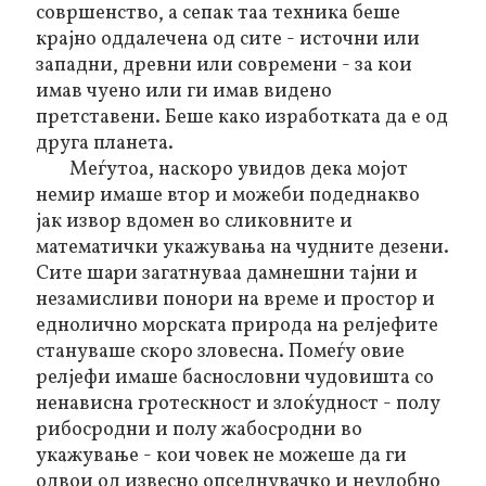
совршенство, а сепак таа техника беше
крајно оддалечена од сите - источни или
западни, древни или современи - за кои
имав чуено или ги имав видено
претставени. Беше како изработката да е од
друга планета.
Меѓутоа, наскоро увидов дека мојот
немир имаше втор и можеби подеднакво
јак извор вдомен во сликовните и
математички укажувања на чудните дезени.
Сите шари загатнуваа дамнешни тајни и
незамисливи понори на време и простор и
еднолично морската природа на релјефите
стануваше скоро зловесна. Помеѓу овие
релјефи имаше баснословни чудовишта со
ненависна гротескност и злоќудност - полу
рибосродни и полу жабосродни во
укажување - кои човек не можеше да ги
одвои од извесно опседнувачко и неудобно