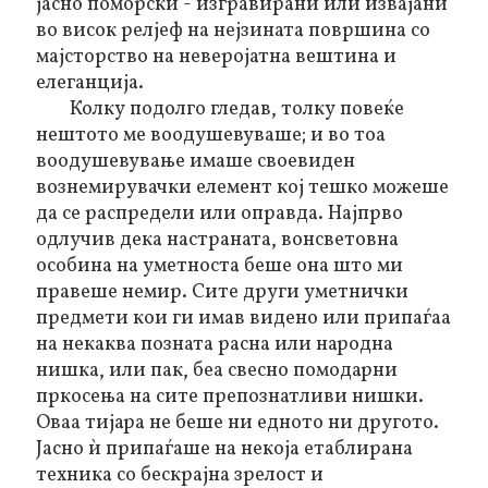
јасно поморски - изгравирани или извајани
во висок релјеф на нејзината површина со
мајсторство на неверојатна вештина и
елеганција.
Колку подолго гледав, толку повеќе
нештото ме воодушевуваше; и во тоа
воодушевување имаше своевиден
вознемирувачки елемент кој тешко можеше
да се распредели или оправда. Најпрво
одлучив дека настраната, вонсветовна
особина на уметноста беше она што ми
правеше немир. Сите други уметнички
предмети кои ги имав видено или припаѓаа
на некаква позната расна или народна
нишка, или пак, беа свесно помодарни
пркосења на сите препознатливи нишки.
Оваа тијара не беше ни едното ни другото.
Јасно ѝ припаѓаше на некоја етаблирана
техника со бескрајна зрелост и