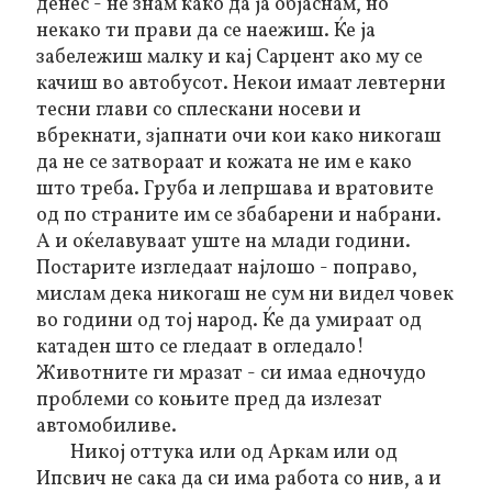
денес - не знам како да ја објаснам, но
некако ти прави да се наежиш. Ќе ја
забележиш малку и кај Сарџент ако му се
качиш во автобусот. Некои имаат левтерни
тесни глави со сплескани носеви и
вбрекнати, зјапнати очи кои како никогаш
да не се затвораат и кожата не им е како
што треба. Груба и лепршава и вратовите
од по страните им се збабарени и набрани.
А и оќелавуваат уште на млади години.
Постарите изгледаат најлошо - поправо,
мислам дека никогаш не сум ни видел човек
во години од тој народ. Ќе да умираат од
катаден што се гледаат в огледало!
Животните ги мразат - си имаа едночудо
проблеми со коњите пред да излезат
автомобиливе.
Никој оттука или од Аркам или од
Ипсвич не сака да си има работа со нив, а и