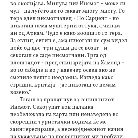
во околијава. Минува низ Инсмот - може си
чул - па луѓето не го сакаат многу-многу. Го
тера еден инсмотчанец - Џо Сарџент - но
никогаш нема муштерии оттука, а чинам
ни од Аркам. Чудо е како воопшто го тера.
За евтин, евтин е, ама никогаш не сум видел
поќе од две-три души да се возат - и
секогаш се саде инсмотчани. Трга од
плоштадот - пред спицаријата на Хамонд -
во 10 сабајле и во 7 навечер освен ако не
смениле нешто неодамна. Изгледа како
страшна крнтија - јас никогаш се немам
возено.“
Тогаш за првпат чув за сеништниот
Инсмот. Секој упат кон паланка
необележана на карта или ненаведена во
скорешни туристички водичи ќе ме
заинтересираше, а несекојдневниот начин
на укажување на посредникот ми пробуди