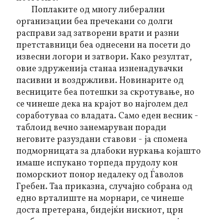
Поплаките од многу либерални
организации беа пречекани со долги
расправи зад затворени врати и разни
претставници беа однесени на посети до
извесни логори и затвори. Како резултат,
овие здруженија станаа изненадувачки
пасивни и воздржливи. Новинарите од
весниците беа потешки за скротување, но
се чинеше дека на крајот во најголем дел
соработуваа со владата. Само еден весник -
таблоид вечно занемаруван поради
неговите разуздани ставови - ја спомена
подморницата за длабоки нуркања којашто
имаше испукано торпеда прудолу кон
поморскиот понор недалеку од Ѓаволов
Гребен. Таа приказна, случајно собрана од
едно врталиште на морнари, се чинеше
доста претерана, бидејќи нискиот, црн