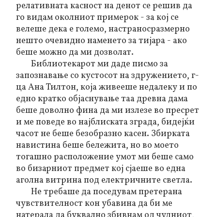
релативната касност на денот се решив да
го видам околниот примерок - за кој се
велеше дека е големо, настраносразмерно
нешто очевидно наменето за тијара - ако
беше можно да ми дозволат.
Библиотекарот ми даде писмо за
запознавање со кустосот на здружението, г-
ца Ана Тилтон, која живееше недалеку и по
едно кратко објаснување таа древна дама
беше доволно фина да ми излезе во пресрет
и ме поведе во најблиската зграда, бидејќи
часот не беше безобразно касен. Збирката
навистина беше бележита, но во моето
тогашно расположение умот ми беше само
во бизарниот предмет кој сјаеше во една
аголна витрина под електричните светла.
Не требаше да поседувам претерана
чувствителност кон убавина да би ме
натерала да буквално збивнам од чудниот,