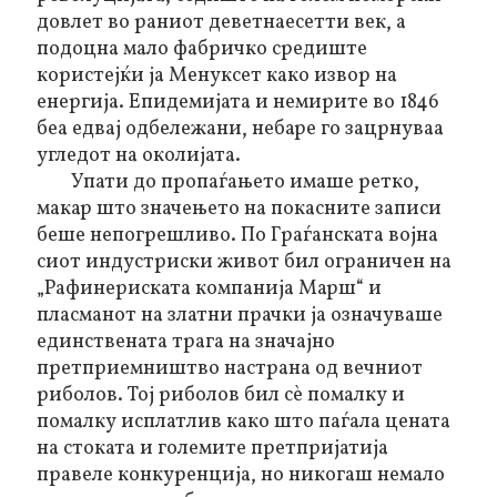
довлет во раниот деветнаесетти век, а
подоцна мало фабричко средиште
користејќи ја Менуксет како извор на
енергија. Епидемијата и немирите во 1846
беа едвај одбележани, небаре го зацрнуваа
угледот на околијата.
Упати до пропаѓањето имаше ретко,
макар што значењето на покасните записи
беше непогрешливо. По Граѓанската војна
сиот индустриски живот бил ограничен на
„Рафинериската компанија Марш“ и
пласманот на златни прачки ја означуваше
единствената трага на значајно
претприемништво настрана од вечниот
риболов. Тој риболов бил сѐ помалку и
помалку исплатлив како што паѓала цената
на стоката и големите претпријатија
правеле конкуренција, но никогаш немало