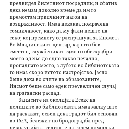
предвидел билетниот посредник; и сфатив
дека немам доволно време да им го
премостам првичниот нагон на
воздржливост. Имаа некаква помрачена
сомничавост, како да му фали нешто на
секој кој премногу се распрашува за Инсмот.
Во Младинскиот центар, кај што бев
сместен, службеникот само го обесхрабри
моето одење до едно такво печално,
пропаднато место; а луѓето во библиотеката
го имаа скоро истото настројство. Јасно
беше дека во очите на образованите,
Инсмот беше само еден преувеличен случај
на граѓански распад.
Записите на околијата Есекс на
полиците во библиотеката имаа малку што
да раскажат, освен дека градот бил основан
во 1643, бележит по бродоградба пред
револуцијата, седиште на голем поморски