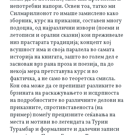
непотребни напори. Освен тоа, татко ми 
Силмарилионот го имаше замислено како 
зборник, курс на приказни, составен многу 
подоцна, од најразлични извори (поеми и 
летописи и орални сказни) кои преживеале 
низ прастарата традиција; концепт кој 
всушност има и своја паралела во самата 
историја на книгата, зашто во голем дел е 
заснован врз рана проза и поезија, па до 
некоја мера претставува курс и во 
фактичка, а не само во теоретска смисла. 
Кон ова може да се препишат разликите во 
брзината на раскажувањето и исцрпноста 
на подробностите во различните делови на 
приказните, спротивставеноста (на 
пример) помеѓу прецизните сеќавања на 
места и мотиви во легендата за Турин 
Турамбар и формалните и далечни записи 