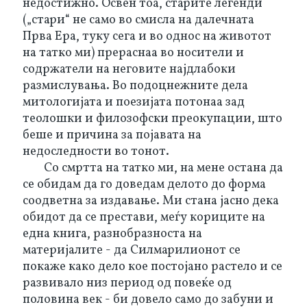
недостижно. Освен тоа, старите легенди 
(„стари“ не само во смисла на далечната 
Прва Ера, туку сега и во однос на животот 
на татко ми) прераснаа во носители и 
содржатели на неговите најдлабоки 
размислувања. Во подоцнежните дела 
митологијата и поезијата потонаа зад 
теолошки и филозофски преокупации, што 
беше и причина за појавата на 
недоследности во тонот.
Со смртта на татко ми, на мене остана да 
се обидам да го доведам делото до форма 
соодветна за издавање. Ми стана јасно дека 
обидот да се престави, меѓу кориците на 
една книга, разнобразноста на 
материјалите - да Силмарилионот се 
покаже како дело кое постојано растело и се 
развивало низ период од повеќе од 
половина век - би довело само до забуни и 