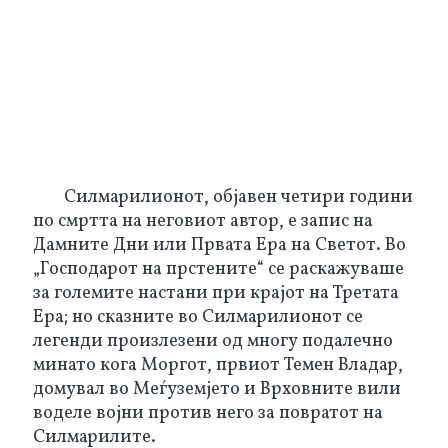
Силмарилионот, објавен четири години
по смртта на неговиот автор, е запис на
Дамните Дни или Првата Ера на Светот. Во
„Господарот на прстените“ се раскажуваше
за големите настани при крајот на Третата
Ера; но сказните во Силмарилионот се
легенди произлезени од многу подалечно
минато кога Моргот, првиот Темен Владар,
домувал во Меѓуземјето и Врховните вили
воделе војни против него за повратот на
Силмарилите.