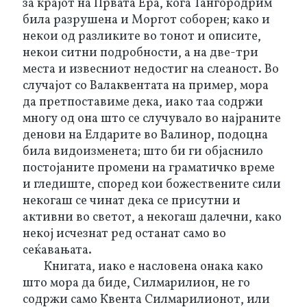
за крајот на Првата Ера, кога Тангородрим 
била разрушена и Моргот соборен; како и 
некои од разликите во тонот и описите, 
некои ситни подробности, а на две-три 
места и извесниот недостиг на слеаност. Во 
случајот со Валаквентата на пример, мора 
да претпоставиме дека, иако таа содржи 
многу од она што се случувало во најраните 
денови на Елдарите во Валинор, подоцна 
била видоизменета; што би ги објаснило 
постојаните промени на граматичко време 
и гледиште, според кои божествените сили 
некогаш се чинат дека се присутни и 
активни во светот, а некогаш далечни, како 
некој исчезнат ред останат само во 
сеќавањата.
Книгата, иако е насловена онака како 
што мора да биде, Силмарилион, не го 
содржи само Квента Силмарилионот, или 