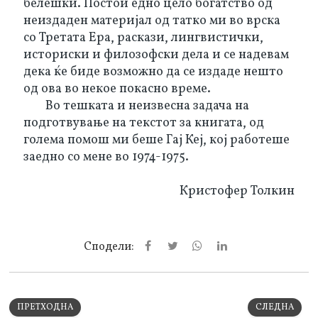
белешки. Постои едно цело богатство од 
неиздаден материјал од татко ми во врска 
со Третата Ера, раскази, лингвистички, 
историски и филозофски дела и се надевам 
дека ќе биде возможно да се издаде нешто 
од ова во некое покасно време.
Во тешката и неизвесна задача на 
подготвување на текстот за книгата, од 
голема помош ми беше Гај Кеј, кој работеше 
заедно со мене во 1974-1975.
Кристофер Толкин
Сподели:
ПРЕТХОДНА
СЛЕДНА