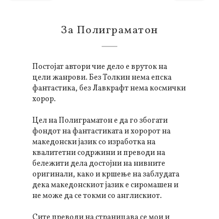
За Полиграматон
Постојат автори чие дело е вруток на
цели жанрови. Без Толкин нема епска
фантастика, без Лавкрафт нема космички
хорор.
Цел на Полиграматон е да го збогати
фондот на фантастиката и хоророт на
македонски јазик со изработка на
квалитетни содржини и преводи на
бележити дела достојни на нивните
оригинали, како и кршење на заблудата
дека македонскиот јазик е сиромашен и
не може да се токми со англискиот.
Сите преводи на страницава се мои и