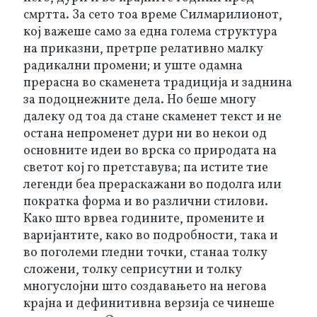
смртта. За сето тоа време Силмарилионот, 
кој важеше само за една голема структура 
на приказни, претрпе релативно малку 
радикални промени; и уште одамна 
прерасна во скаменета традиција и заднина 
за подоцнежните дела. Но беше многу 
далеку од тоа да стане скаменет текст и не 
остана непроменет дури ни во некои од 
основните идеи во врска со природата на 
светот кој го претставува; па истите тие 
легенди беа прераскажани во подолга или 
пократка форма и во различни стилови. 
Како што врвеа годините, промените и 
варијантите, како во подробности, така и 
во поголеми гледни точки, станаа толку 
сложени, толку сеприсутни и толку 
многуслојни што создавањето на негова 
крајна и дефинитивна верзија се чинеше 