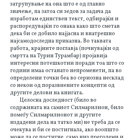
затрупување на она што е од главно 
значење, па затоа си зедов за задача да 
изработам единствен текст, одбирајќи и 
распоредувајќи го онака како што сметав 
дека би се добило најјасна и внатрешно 
најсамодоследна приказна. Во таквата 
работа, крајните поглавја (почнувајќи од 
смртта на Турин Турамбар) пројавија 
интересни потешкотии поради тоа што со 
години имаа останато непроменети, па во 
определени точки беа во сериозна несклад 
со некои од поразвиените концепти од 
другите делови на книгата.
Целосна доследност (било во 
содржината на самиот Силмарилион, било 
помеѓу Силмарилионот и другите 
издадени дела на татко ми) не треба да се 
очекува и би се постигнала, ако воопшто 
може да се постигне, само низ преголеми и 