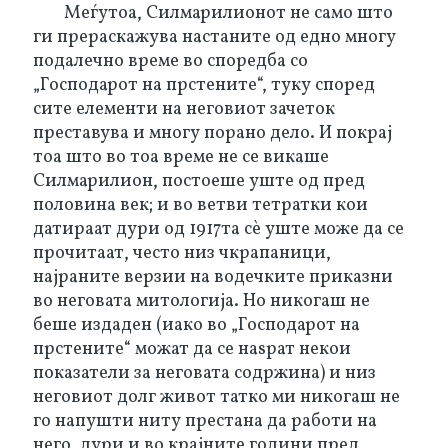
Меѓутоа, Силмарилионот не само што 
ги прераскажува настаните од едно многу 
подалечно време во споредба со 
„Господарот на прстените“, туку според 
сите елементи на неговиот зачеток 
преставува и многу порано дело. И покрај 
тоа што во тоа време не се викаше 
Силмарилион, постоеше уште од пред 
половина век; и во ветви тетратки кои 
датираат дури од 1917та сѐ уште може да се 
прочитаат, често низ чкрапаници, 
најраните верзии на водечките приказни 
во неговата митологија. Но никогаш не 
беше издаден (иако во „Господарот на 
прстените“ можат да се наѕрат некои 
показатели за неговата содржина) и низ 
неговиот долг живот татко ми никогаш не 
го напушти ниту престана да работи на 
него, дури и во крајните години пред 