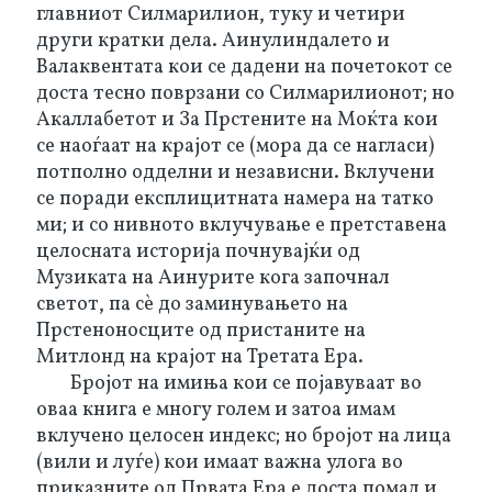
главниот Силмарилион, туку и четири 
други кратки дела. Аинулиндалето и 
Валаквентата кои се дадени на почетокот се 
доста тесно поврзани со Силмарилионот; но 
Акаллабетот и За Прстените на Моќта кои 
се наоѓаат на крајот се (мора да се нагласи) 
потполно одделни и независни. Вклучени 
се поради експлицитната намера на татко 
ми; и со нивното вклучување е претставена 
целосната историја почнувајќи од 
Музиката на Аинурите кога започнал 
светот, па сѐ до заминувањето на 
Прстеноносците од пристаните на 
Митлонд на крајот на Третата Ера.
Бројот на имиња кои се појавуваат во 
оваа книга е многу голем и затоа имам 
вклучено целосен индекс; но бројот на лица 
(вили и луѓе) кои имаат важна улога во 
приказните од Првата Ера е доста помал и 