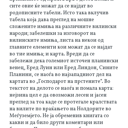
сите овие ќе можат да се најдат во 
родописните табели. Исто така вклучив 
табела која дава преглед на мошне 
сложените имиња на различните вилински 
народи; забелешки за изговорот на 
вилинските имиња, листа на некои од 
главните елементи кои можат да се најдат 
во тие имиња; и карта. Вреди да се 
забележи дека големиот источен планински 
венец, Еред Луин или Еред Линдон, Сините 
Планини, се наоѓа во најзападниот дел на 
картата во „Господарот на прстените“. Во 
текстот на делото се наоѓа и помала карта: 
нејзина цел е да овозможи лесен и јасен 
преглед за тоа каде се протегале кралствата 
на вилите по враќањето на Нолдорите во 
Меѓуземјето. Не ја обременив книгата со 
какви и да било други коментари или 