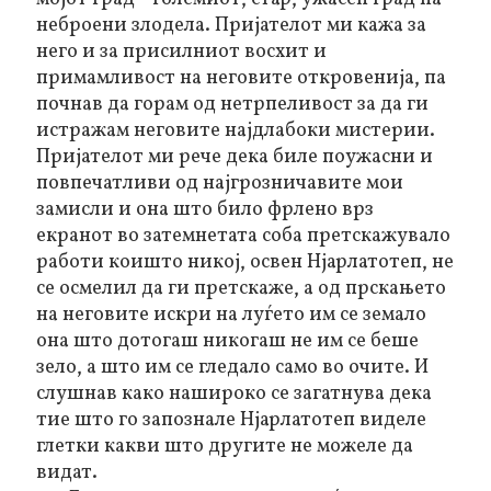
неброени злодела. Пријателот ми кажа за
него и за присилниот восхит и
примамливост на неговите откровенија, па
почнав да горам од нетрпеливост за да ги
истражам неговите најдлабоки мистерии.
Пријателот ми рече дека биле поужасни и
повпечатливи од најгрозничавите мои
замисли и она што било фрлено врз
екранот во затемнетата соба претскажувало
работи коишто никој, освен Нјарлатотеп, не
се осмелил да ги претскаже, а од прскањето
на неговите искри на луѓето им се земало
она што дотогаш никогаш не им се беше
зело, а што им се гледало само во очите. И
слушнав како нашироко се загатнува дека
тие што го запознале Нјарлатотеп виделе
глетки какви што другите не можеле да
видат.