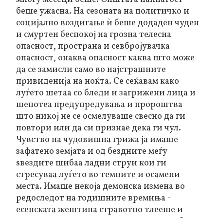
беше ужасна. На сезоната на политичко и
социјално воздигање ѝ беше додаден чуден
и смуртен беспокој на грозна телесна
опасност, пространа и севбројувачка
опасност, онаква опасност каква што може
да се замисли само во најстрашните
привиденија на ноќта. Се сеќавам како
луѓето шетаа со бледи и загрижени лица и
шепотеа предупредувања и пророштва
што никој не се осмелуваше свесно да ги
повтори или да си признае дека ги чул.
Чувство на чудовишна грижа ја имаше
зафатено земјата и од бездните меѓу
ѕвездите шибаа ладни струи кои ги
стресуваа луѓето во темните и осамени
места. Имаше некоја демонска измена во
редоследот на годишните времиња -
есенската жештина стравотно тлееше и