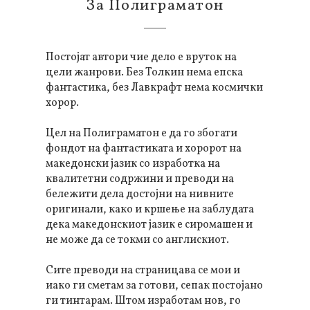
За Полиграматон
Постојат автори чие дело е вруток на
цели жанрови. Без Толкин нема епска
фантастика, без Лавкрафт нема космички
хорор.
Цел на Полиграматон е да го збогати
фондот на фантастиката и хоророт на
македонски јазик со изработка на
квалитетни содржини и преводи на
бележити дела достојни на нивните
оригинали, како и кршење на заблудата
дека македонскиот јазик е сиромашен и
не може да се токми со англискиот.
Сите преводи на страницава се мои и
иако ги сметам за готови, сепак постојано
ги тинтарам. Штом изработам нов, го