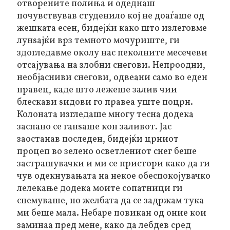
отворените полиња и одеднаш
почувствував студенило кој не доаѓаше од
жешката есен, бидејќи како што излеговме
лунѕајќи врз темното мочуриште, ги
здогледавме околу нас пеколните месечеви
отсајувања на злобни снегови. Непроодни,
необјасниви снегови, одвеани само во еден
правец, каде што лежеше залив чии
блескави ѕидови го правеа уште поцрн.
Колоната изгледаше многу тесна додека
заспано се ганѕаше кон заливот. Јас
заостанав последен, бидејќи црниот
процеп во зелено осветлениот снег беше
застрашувачки и ми се пристори како да ги
чув одекнувањата на некое обеспокојувачко
лелекање додека моите сопатници ги
снемуваше, но желбата да се задржам тука
ми беше мала. Небаре повикан од оние кои
заминаа пред мене, како да лебдев сред