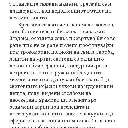
титанските снежни намети, тресејќи се и
плашејќи се, кон недогледниот вртлог на
незамисливото.
Врескаво сознателен, занемено занесен,
само боговите што беа можат да кажат.
Згадена, осетлива сенка превртувајќи се во
раце што не се раце и слепо профучувајќи
крај грозоморни полноќи на гнилa творбa,
лешеви на мртви светови со рани што
некогаш биле градови, костурничарски
ветрови што ги стружат избледените
ѕвезди и им го задушуваат блесокот. Зад
световните нејасни духови на чудовишни
нешта, полу-видени столбови на
неосветени храмови што лежат врз
безимени карпи под вселената и
посегнуваат кон вртоглавите вакууми над
сферите на светлина и темнина. И низ овие
скрнави гробишта на универзумот,