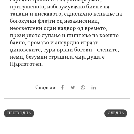
пригушенoto, избезумувачкo биењe на
тапани и пискавото, еднолично кенкање на
богохулни флејти од незамисливи,
неосветлени одаи надвор од времето,
презирното лупање и пиштење на коешто
бавно, тромаво и апсурдно играат
џиновските, сури врвни богови - слепите,
неми, безумни страшила чија душа е
Нјарлатотеп.
Сподели:
ПРЕТХОДНА
СЛЕДНА