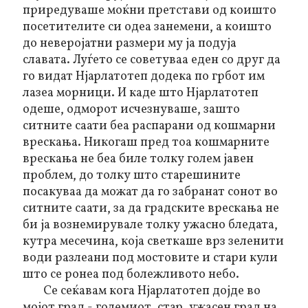
приредуваше моќни претстави од коишто
посетителите си одеа занемени, а коишто
до неверојатни размери му ја подуја
славата. Луѓето се советуваа еден со друг да
го видат Нјарлатотеп додека по грбот им
лазеа морници. И каде што Нјарлатотеп
одеше, одморот исчезнуваше, зашто
ситните саати беа распарани од кошмарни
врескања. Никогаш пред тоа кошмарните
врескања не беа биле толку голем јавен
проблем, до толку што старешините
посакуваа да можат да го забранат сонот во
ситните саати, за да градските врескања не
би ја вознемирувале толку ужасно бледата,
кутра месечина, која светкаше врз зеленити
води разлеани под мостовите и стари кули
што се ронеа под болежливото небо.
Се сеќавам кога Нјарлатотеп дојде во
мојот град - големиот, стар, ужасен град на