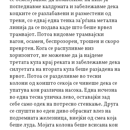
погледнавме калдрмата и забележавме дека
коцките се разлабавени и разместени од
треви, со едвај една тенка за’рѓана метална
линија да се подава каде што беше врвел
трамвајот. Потоа видовме трамвајски
вагон, осамен, беспрозорен, трошен и скоро
превртен. Кога се распуливме низ
хоризонтот, не можевме да ја најдеме
третата кула крај реката и забележавме дека
силуетата на втората кула беше разјадена на
врвот. Потоа се разделивме во тесни
колони од коишто секоја се чинеше дека се
упатува кон различна насока. Една исчезна
во една тесна уличка лево, оставајќи зад
себе само одек на потресно стенкање. Друга
се спушти во еден диво обраснат влез на
подземната железница, виејќи од смеа која
беше луда. Мојата колона беше всисана кон