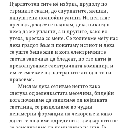
Нјарлатотеп сите нѐ избрка, прудолу по
стрмните скали, до спурнатите, жешки,
напуштени полноќни улици. На цел глас
вреснав дека
не
се плашам, дека никогаш
нема да ме уплаши, а и другите, како во
утеха, врескаа со мене. Се колневме меѓу нас
дека градот
беше
и понатаму истиот и дека
сѐ уште беше жив и кога електричните
светла започнаа да бледеат, по сто пати ја
преколнувавме електричната компанија и
им се смеевме на настраните лица што ги
правевме.
Мислам дека сетивме нешто како
слегува од зеленкастата месечина, бидејќи
кога почнавме да зависиме од нејзината
светлина, се разделивме во чудни
ненамерни формации на чекорење и како
да си ги знаевме одредиштата макар што не
се осмелувавме да помислиме на нив. Ја