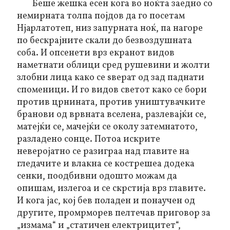
Беше жешка есен кога во ноќта заедно со
немирната толпа појдов да го посетам
Нјарлатотеп, низ запурната ноќ, па нагоре
по бескрајните скали до безвоздушната
соба. И опсенети врз екранот видов
наметнати облици сред рушевини и жолти
злобни лица како се ѕверат од зад паднати
споменици. И го видов светот како се бори
против црнината, против уништувачките
бранови од врвната вселена, разлевајќи се,
матејќи се, мачејќи се околу затемнатото,
разладено сонце. Потоа искрите
неверојатно се разиграа над главите на
гледачите и влакна се кострешеа додека
сенки, поодбивни одошто можам да
опишам, излегоа и се скрстија врз главите.
И кога јас, кој бев поладен и понаучен од
другите, промрморев пелтечав приговор за
„измама“ и „статичен електрицитет“,