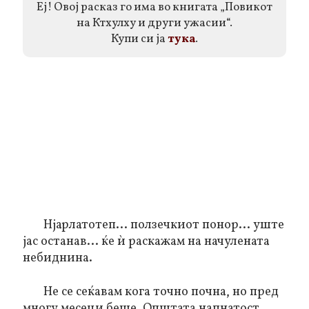
Еј! Овој расказ го има во книгата „Повикот
на Ктхулху и други ужасии“.
Купи си ја
тука
.
Нјарлатотеп... ползечкиот понор... уште
јас останав... ќе ѝ раскажам на начулената
небиднина.
Не се сеќавам кога точно почна, но пред
многу месеци беше. Општата напнатост