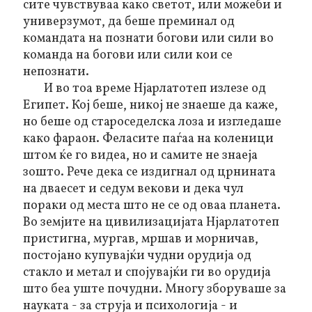
сите чувствуваа како светот, или можеби и
универзумот, да беше преминал од
командата на познати богови или сили во
команда на богови или сили кои се
непознати.
И во тоа време Нјарлатотеп излезе од
Египет. Кој беше, никој не знаеше да каже,
но беше од староседелска лоза и изгледаше
како фараон. Феласите паѓаа на коленици
штом ќе го видеа, но и самите не знаеја
зошто. Рече дека се издигнал од црнината
на дваесет и седум векови и дека чул
пораки од места што не се од оваа планета.
Во земјите на цивилизацијата Нјарлатотеп
пристигна, мургав, мршав и морничав,
постојано купувајќи чудни орудија од
стакло и метал и спојувајќи ги во орудија
што беа уште почудни. Многу зборуваше за
науката - за струја и психологија - и