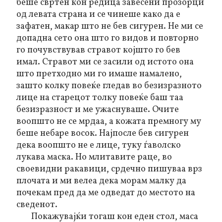
беше свртен кон редица завесени прозорци
од левата страна и се чинеше како да е
зафатен, макар што не бев сигурен. Не ми се
допадна сето она што го видов и повторно
го почувствував стравот којшто го бев
имал. Стравот ми се засили од истото она
што претходно ми го имаше намалено,
зашто колку повеќе гледав во безизразното
лице на старецот толку повеќе баш таа
безизразност и ме ужаснуваше. Очите
воопшто не се мрдаа, а кожата премногу му
беше небаре восок. Најпосле бев сигурен
дека воопшто не е лице, туку ѓаволско
лукава маска. Но млитавите раце, во
своевидни ракавици, срдечно пишуваа врз
плочата и ми велеа дека морам малку да
почекам пред да ме одведат до местото на
сведенот.
Покажувајќи тогаш кон еден стол, маса