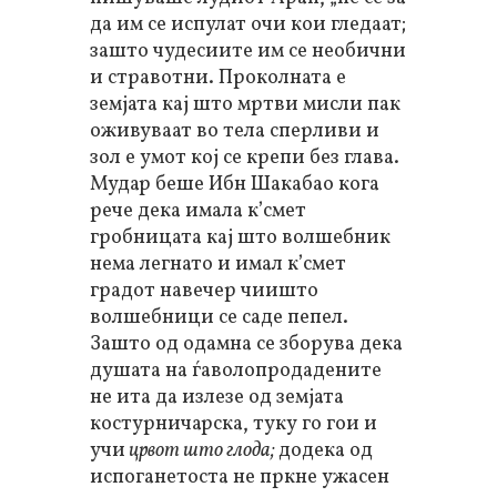
да им се испулат очи кои гледаат;
зашто чудесиите им се необични
и стравотни. Проколната е
земјата кај што мртви мисли пак
оживуваат во тела сперливи и
зол е умот кој се крепи без глава.
Мудар беше Ибн Шакабао кога
рече дека имала к’смет
гробницата кај што волшебник
нема легнато и имал к’смет
градот навечер чиишто
волшебници се саде пепел.
Зашто од одамна се зборува дека
душата на ѓаволопродадените
не ита да излезе од земјата
костурничарска, туку го гои и
учи
црвот што глода;
додека од
испоганетоста не пркне ужасен