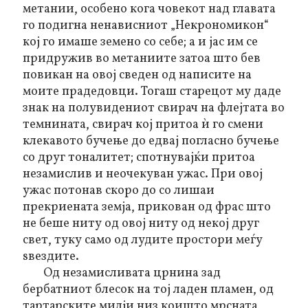
метании, особено кога човекот над главата
го подигна ненависниот „
Некрономикон“
кој го имаше земено со себе; а и јас им се
придружив во метаниите затоа што бев
повикан на овој сведен од написите на
моите прадедовци. Тогаш старецот му даде
знак на полувидениот свирач на флејтата во
темнината, свирач кој притоа ѝ го смени
клекавото бучење до едвај погласно бучење
со друг тоналитет; спотнувајќи притоа
незамислив и неочекуван ужас. При овој
ужас потонав скоро до со лишаи
прекриената земја, прикован од фрас што
не беше ниту од овој ниту од некој друг
свет, туку само од лудите простори меѓу
ѕвездите.
Од незамисливата црнина зад
бербатниот блесок на тој ладен пламен, од
тартарските милји низ коишто мрсната