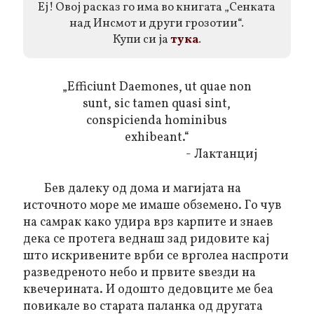
Еј! Овој расказ го има во книгата „Сенката
над Инсмот и други грозотии“.
Купи си ја
тука
.
„Efficiunt Daemones, ut quae non
sunt, sic tamen
quasi sint,
conspicienda hominibus
exhibeant.“
- Лактанциј
Бев далеку од дома и магијата на
источното море
ме имаше обземено
. Го чув
на самрак како удира врз карпите и знаев
дека се протега веднаш зад ридовите кај
што искривените врби се врголеа наспроти
разведреното небо и првите ѕвезди на
квечерината. И одошто дедовците ме беа
повикале во старата паланка од другата