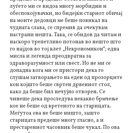
луѓето ми се видоа многу морбидни и
обеспокојувачки, но бидејќи стариот обичај
на моите дедовци ме беше повикал на
чудната слава, се спремив да очекувам
настрани нешта. Така, се обидов да читам и
наскоро трепетливо потонав во нешто што
го најдов во тој клет „Некрономикон“; една
мисла и легенда преодвратна за
здраворазумност или свест. Но не ми се
допадна кога ми се пристори дека го
слушам затворањето на еден од прозорците
кон којшто беше свртен дрвениот стол,
како да беше бил нечујно отворен. Се
чинеше дека проследува некакво брмчење
кое не беше од вретеното на старицата.
Меѓутоа ова не беше ништо, зашто
старицата
предеше
многу гласно, а и
престарениот часовник беше чукал. По ова