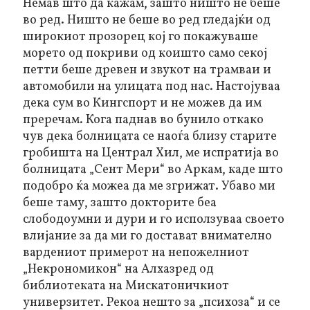
Немав што да кажам, зашто ништо не беше
во ред. Ништо не беше во ред гледајќи од
широкиот прозорец кој го покажуваше
морето од покриви од коишто само секој
петти беше древен и звукот на трамваи и
автомобили на улицата под нас. Настојуваа
дека сум во Кингспорт и не можев да им
преречам. Кога паднав во бунило откако
чув дека болницата се наоѓа близу старите
гробишта на Централ Хил, ме испратија во
болницата „Сент Мери“ во Аркам, каде што
подобро ќа можеа да ме згрижат. Убаво ми
беше таму, зашто докторите беа
слободоумни и дури и го исползуваа своето
влијание за да ми го достават внимателно
вардениот примерот на непожелниот
„Некрономикон“ на Алхазред од
библиотеката на Мискатоничкиот
универзитет. Рекоа нешто за „психоза“ и се