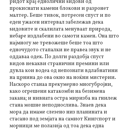
ридот крај еднолични ѕидови од
прокиснати камени блокови и разронет
малтер. Беше тивок, потресен спуст и по
еден ужасен интервал забележав дека
ѕидовите и скалилата менуваат природа,
небаре издлабени во самоти камен. Она што
најмногу ме тревожеше беше тоа што
едночудото стапалки не правеа звук и не
оддаваа одек. По долги раздобја спуст
видов некакви странични премини или
дувла кои водеа од непознати вдлабнатини
на црнина до ова окно на ноќни мистерии.
Наскоро станаа прекумерно многубројни,
како огрешени катакомби на безимена
закана; и нивната остра миризба на гнилеж
стана мошне неподнослива. Знаев дека
мора да имаме слезено низ планината и
стасано под земјата на самиот Кингспорт и
морници
ме полазија од тоа дека една