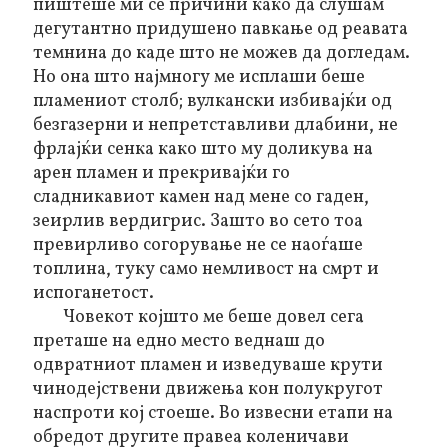
пиштеше ми се причини како да слушам
дегутантно придушено павкање од реавата
темнина до каде што не можев да догледам.
Но она што најмногу ме исплаши беше
пламениот столб; вулкански избивајќи од
безгазерни и непретставливи длабини, не
фрлајќи сенка како што му доликува на
арен пламен
и прекривајќи го
сладникавиот камен над мене со гаден,
зеирлив вердигрис. Зашто во сето тоа
превирливо согорување не се наоѓаше
топлина, туку само немливост на смрт и
испоганетост.
Човекот којшто ме беше довел сега
преташе на едно место веднаш до
одвратниот пламен и изведуваше крути
чинодејствени движења кон полукругот
наспроти кој стоеше. Во извесни етапи на
обредот другите правеа коленичави