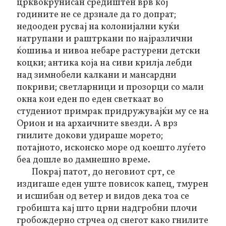
црквокрунисан средиштен врв кој
годините не се дрзнале да го допрат;
недооден русвај на колонијални куќи
натрупани и раштркани по најразлични
ќошиња и нивоа небаре растурени детски
коцки; антика која на сиви крилја лебди
над зимнобели калкани и мансардни
покриви; светларници и прозорци со мали
окна кои еден по еден светкаат во
студениот примрак придружувајќи му се на
Орион и на архаичните ѕвезди. А врз
гнилите докови удираше морето;
потајното, исконско море од коешто луѓето
беа дошле во дамнешно време.
Покрај патот, до неговиот срт, се
издигаше еден уште повисок капец, тмурен
и исшибан од ветер и видов дека тоа се
гробишта кај што црни надгробни плочи
гробождерно стрчеа од снегот како гнилите