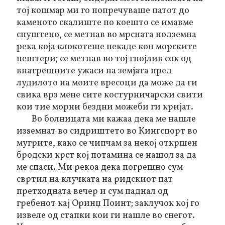
тој кошмар ми го попречуваше патот до
каменото скалиште по коешто се имавме
спуштено, се метнав во мрсната подземна
река која клокотеше некаде кон морските
пештери; се метнав во тој гнојлив сок од
внатрешните ужаси на земјата пред
лудилото на моите вресоци да може да ги
свика
врз мене
сите костурничарски свити
кои тие морни бездни можеби ги кријат.
Во болницата ми кажаа дека ме нашле
изѕемнат во сидриштето во Кингспорт во
мугрите, како се чипчам за некој откршен
бродски крст кој потамина се нашол за да
ме спаси. Ми рекоа дека погрешно сум
свртил на клучката на ридскиот пат
претходната вечер и сум паднал од
гребенот кај Оринџ Поинт; заклучок кој го
извеле од стапки кои ги нашле во снегот.