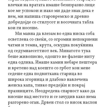
влечки на вратата имаше безизразно лице
кое ме успокои и иако ми даде знак дека е
нем, ми напиша старовремско и древно
добредојде со стилусот и восочната табла
кои ги носеше.
Ми мавна да влезам во една ниска соба
осветлена со свеќи, со огромни непокриени
чатми и темна, крута, оскудна покуќнина
од седумнаесеттиот век. Минатото тука
беше живописно, одошто не фалеше
ниту
една одлика
. Имаше камин небаре пештера
и вретено над коешто со грбот кон мене
седеше една подвиткана старица во
широка згорница и длабоко навлечена
женска капа, тивко предејќи и покрај
празниците. Неодредена спарност како да
висеше над местото и се зачудив како нема
разгорено оган. Дрвен стол со висок наслон