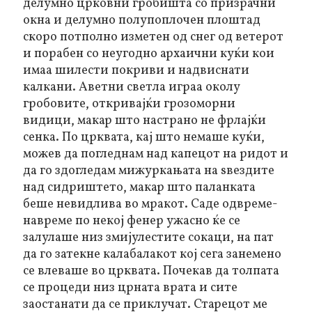
делумно црковни гробишта со призрачни
окна и делумно полупоплочен плоштад
скоро потполно изметен од снег од ветерот
и порабен со неугодно архаични куќи кои
имаа шилести покриви и надвиснати
калкани. Аветни светла играа околу
гробовите, откривајќи грозоморни
видици, макар што настрано не фрлајќи
сенка. По црквата, кај што немаше куќи,
можев да погледнам над капецот на ридот и
да го здогледам мижуркањата на ѕвездите
над сидриштето, макар што паланката
беше невидлива во мракот. Саде одвреме-
навреме по некој фенер ужасно ќе се
залулаше низ змијулестите сокаци, на пат
да го затекне калабалакот кој сега занемено
се влеваше во црквата. Почекав да толпата
се процеди низ црната врата и сите
заостанати да се приклучат. Старецот ме