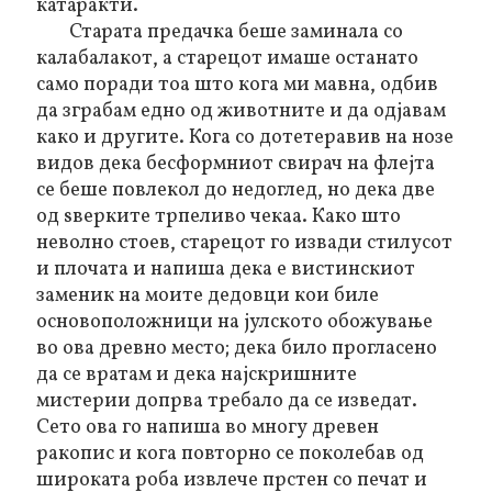
катаракти.
Старата предачка беше заминала со
калабалакот, а старецот имаше останато
само поради тоа што кога ми мавна, одбив
да зграбам едно од животните и да одјавам
како и другите. Кога со дотетеравив на нозе
видов дека бесформниот свирач на флејта
се беше повлекол до недоглед, но дека две
од ѕверките трпеливо чекаа. Како што
неволно стоев, старецот го извади стилусот
и плочата и напиша дека е вистинскиот
заменик на моите дедовци кои биле
основоположници на јулското обожување
во ова древно место; дека било прогласено
да се вратам и дека најскришните
мистерии допрва требало да се изведат.
Сето ова го напиша во многу древен
ракопис и кога повторно се поколебав од
широката роба извлече прстен со печат и