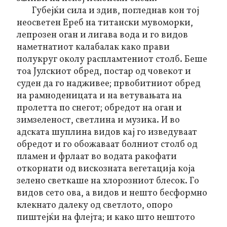
Губејќи сила и здив, погледнав кон тој
неосветен Ереб на титански мувоморки,
лепрозен оган и лигава вода и го видов
наметнатиот калабалак како прави
полукруг околу распламтениот столб. Беше
тоа Јулскиот обред, постар од човекот и
суден да го надживее; првобитниот обред
на рамноденицата и на ветувањата на
пролетта по снегот; обредот на оган и
зимзеленост, светлина и музика. И во
адската шуплина видов кај го изведуваат
обредот и го обожаваат болниот столб од
пламен и фрлаат во водата ракофати
откорнати од вискозната вегетација која
зелено светкаше на хлорозниот блесок. Го
видов сето ова, а видов и нешто бесформно
клекнато далеку од светлото, опоро
пиштејќи на флејта; и како што нештото