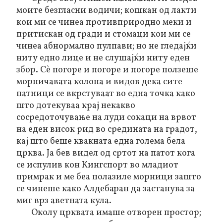
моите безгласни водичи; кошкан од лакти
кои ми се чинеа противприродно меки и
притискан од гради и стомаци кои ми се
чинеа абнормално пулпави; но не гледајќи
ниту едно лице и не слушајќи ниту еден
збор. Сѐ погоре и погоре и погоре ползеше
морничавата колона и видов дека сите
патници се вкрстуваат во една точка како
што дотекуваа крај некакво
сосредоточување на луди сокаци на врвот
на еден висок рид во средината на градот,
кај што беше квакната една голема бела
црква. Ја бев видел од сртот на патот кога
се испулив кон Кингспорт во младиот
примрак и ме беа полазиле морници зашто
се чинеше како Алдебаран да застанува за
миг
врз аветната кула.
Околу црквата имаше отворен простор;