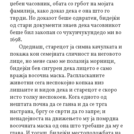
џебен часовник, обата со грбот на мојата
фамилија, како доказ дека е она што го
тврди. Но доказот беше одвратен, бидејќи
од стари документи знаев дека часовникот
беше бил закопан со чукунчукундедо ми во
1698.
Одеднаш, старецот ја симна качулката и
покажа кон семејната сличност на неговото
лице, но мене само ме полазија морници,
бидејќи бев сигурен дека лицето е само
вражја восочна маска. Распласканите
животни сега неспокојно копкаа низ
лишаите и видов дека и старецот е скоро
исто толку неспокоен. Кога едното од
нештата почна да се ганѕа и да се трга
настрана, бргу се сврти да го запре; и
ненадејноста на движењето му ја помрдна
восочната маска од она што требаше да му е
глава. И тогаш, бидејќи местоположбата на