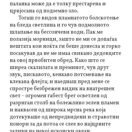
паланка може да е толку престарена и
црвјосана од подземно зло.
Тогаш го видов пламнатото болскотење
на бледа светлина и го чув подмолното
шлапање на бессончеви води. Пак ме
полазија морници, зашто не ми се допаѓаа
нештата кои ноќта ги беше донесла и горко
посакував да не ме имаа свикано дедовците
на овој првобитен обред. Како што се
ширеа скалилата и преминот, чув друг
звук, пискавото, кенкаво потсмевање на
клекава флејта; и наеднаш пред мене се
спростре безбрежен видик на внатрешен
свет - огромен габест брег осветлен од
разриган столб на болежливо зелен пламен
и наквасен од широка мрсна река која
дотекуваше од непредвидени и стравотни
понори за да
потоа
се слее во најцрните
заливи на некој исконски океан.