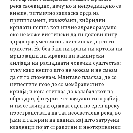
река своевидно, нечујно и непредвидено се
виеше, ритмично запласка орда на
припитомени, извежбани, хибридни
крилати нешта кои ничие здраворазумно
око не може вистински да ги долови ниту
здраворазумен мозок вистински да си ги
присети. Не беа баш ни врани ни кртови ни
мршојадци ни мравки ни вампирски
лилјаци ни распаднати човечки суштества:
туку како нешто што не можам и не смеам
да си го споменам. Млитаво пласкаа, де со
ципестите нозе де со мембранестите
крилја; и кога стигнаа до калабалакот на
обредари, фигурите со качулки ги зграбија
и им се качија и одјаваа еден по еден преку
пространствата на таа неосветлена река, во
јами и галерии на паника кај што затруени
кладенци појат стравотни и неоткривливи