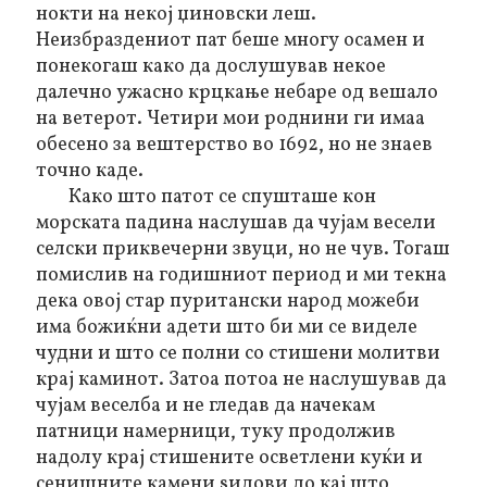
нокти на некој џиновски леш.
Неизбраздениот пат беше многу осамен и
понекогаш како да дослушував некое
далечно ужасно крцкање небаре од вешало
на ветерот. Четири мои роднини ги имаа
обесено за вештерство во 1692, но не знаев
точно каде.
Како што патот се спушташе кон
морската падина наслушав да чујам весели
селски
приквечерни
звуци, но не чув. Тогаш
помислив на годишниот период и ми текна
дека овој стар пуритански народ можеби
има божиќни адети што би ми се виделе
чудни и што се полни со стишени молитви
крај каминот. Затоа потоа не наслушував да
чујам веселба и не гледав да начекам
патници намерници, туку продолжив
надолу крај стишените осветлени куќи и
сенишните камени ѕидови до кај што