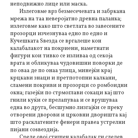
неподвижно лице или маска.
Излеговме врз безмесечевата и
забркана
мрежа на таа неверојатно древна паланка;
излеговме како што светлата во завесените
прозорци изчезнуваа едно по едно и
Кучешката Sвезда се вргалеше кон
калабалакот на покриени, наметнати
фигури кои тивко се изливаа од секоја
врата и обликуваа чудовишни поворки де
по оваа де по онаа улица, минејќи крај
крцкави знаци и претпотопни калкани,
сламени покриви и прозорци со ромбоидни
окна; газејќи по стрмоглави сокаци кај што
гнили куќи се прелапуваа и се врушуваа
една во друга,
бесшумно
лизгајќи се преку
отворени дворови и црковни дворишта кај
што расклатените фенери правеа устрелни
пијани соѕвездија.
Среде овој стишен калабалак ги следев