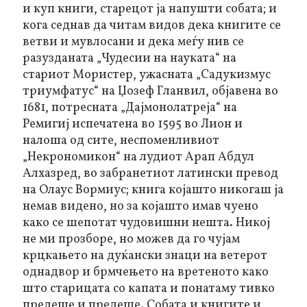
и куп книги, старецот ја напушти собата; и
кога седнав да читам видов дека книгите се
ветви и мувлосани и дека меѓу нив се
разузданата „Чудесии на науката“ на
стариот Мористер, ужасната „Садукизмус
триумфатус“ на Џозеф Гланвил, објавена во
1681, потресната „Дајмонолатреја“ на
Ремигиј испечатена во 1595 во Лион и
налоша од сите, неспоменливиот
„Некрономикон“ на лудиот Арап Абдул
Алхазред, во забранетиот латински превод
на Олаус Вормиус; книга којашто никогаш ја
немав видено, но за којашто имав чуено
како се шепотат чудовишни нешта. Никој
не ми прозборе, но можев да го чујам
крцкањето на дуќански знаци на ветерот
однадвор и брмчењето на вретеното како
што старицата со капата и понатаму тивко
предеше и предеше. Собата и книгите и