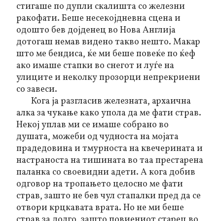
стигаше по дупли скалишта со железни
ракофати. Б
еше н
есекојдневна сцена и
одошто бев дојденец во Нова Англија
дотогаш немав видено такво нешто. Макар
што ме бендиса, ќе ми беше повеќе по ќеф
ако имаше стапки во снегот и луѓе на
улиците и неколку прозорци непрекриени
со завеси.
Кога ја разгласив железната, архаична
алка за чукање како упола да ме фати страв.
Некој уплав ми се имаше собрано во
душата, можеби од чудноста на мојата
прадедовина и тмурноста на квечерината и
настраноста на тишината во таа престарена
паланка со своевидни адети. А кога добив
одговор на тропањето целосно ме фати
страв, зашто не бев чул стапалки пред да се
отвори крцкавата врата. Но не ми беше
страв за долго, зашто повиениот старец во