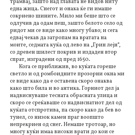
трамвај, зашто над главата не видов ниту
една жица. Снегот и онака ќе ги имаше
сокриено шините. Мило ми беше што се
одлучив да одам пеш, зашто белото село
од
ридот
ми се виде како многу убаво; и сега
едвај чекав да затропам на вратата на
моите, седмата куќа од лево на „Грин лејн“,
со древен шилест покрив и издаден втор
спрат, изградени од пред 1650.
Кога се приближив, во куќата гореше
светло и од ромбоидните прозорни окна ми
се виде како да е оставена скоро онаква
како што била и во антика. Горниот дел ја
надвиснуваше тесната обрасната улица и
скоро се среќаваше со надвиснатиот дел од
куќата отспротива, па скоро како да бев во
тунел, со низок камен праг воопшто
непрекриен од снег. Немаше тротоар, но
многу куќи имаа високи врати до кои се