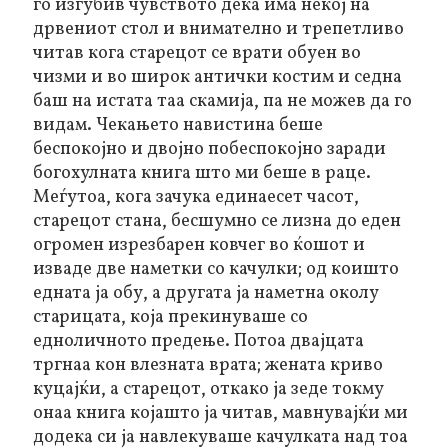
го изгубив чувството дека има некој на
дрвениот стол и внимателно и трепетливо
читав кога старецот се врати обуен во
чизми и во широк антички костим и седна
баш на истата таа скамија, па не можев да го
видам. Чекањето навистина беше
беспокојно и двојно побеспокојно заради
богохулната книга што ми беше в раце.
Меѓутоа, кога зачука единаесет часот,
старецот стана, бесшумно се лизна до еден
огромен изрезбарен ковчег во ќошот и
изваде две наметки со качулки; од коишто
едната ја обу, а другата ја наметна околу
старицата, која прекинуваше со
едноличното предење. Потоа двајцата
тргнаа кон влезната врата; жената криво
куцајќи, а старецот, откако ја зеде токму
онаа книга којашто ја читав, мавнувајќи ми
додека си ја навлекуваше качулката над тоа