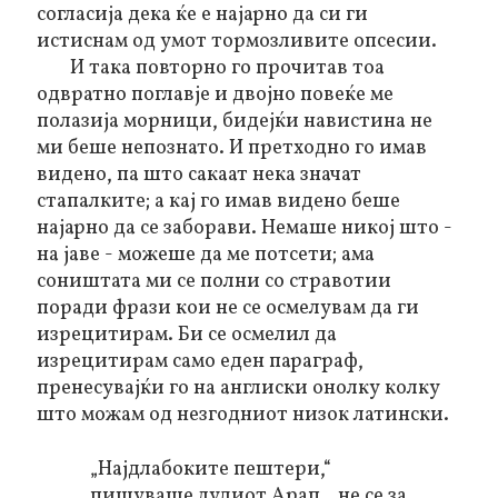
согласија дека ќе е најарно да си ги
истиснам од умот тормозливите опсесии.
И така повторно го прочитав тоа
одвратно поглавје и двојно повеќе ме
полазија морници, бидејќи навистина не
ми беше непознато. И претходно го имав
видено, па што сакаат нека значат
стапалките; а кај го имав видено беше
најарно да се заборави. Немаше никој што
-
на јаве -
можеше да ме потсети; ама
соништата ми се полни со стравотии
поради фрази кои не се осмелувам да ги
изрецитирам. Би се осмелил да
изрецитирам само еден параграф,
пренесувајќи го на англиски онолку колку
што можам од незгодниот низок латински.
„Најдлабоките пештери,“
пишуваше лудиот Арап, „не се за