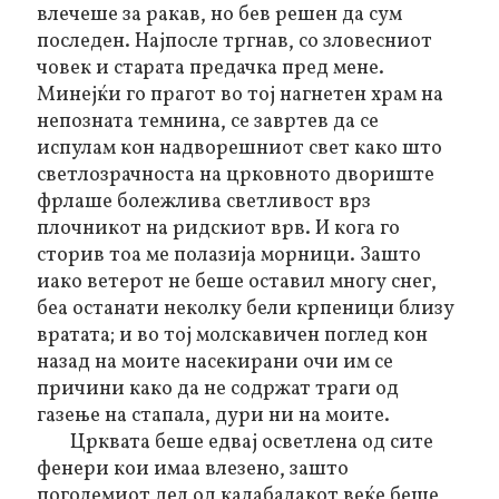
влечеше за ракав, но бев решен да сум
последен. Најпосле тргнав, со зловесниот
човек и старата предачка пред мене.
Минејќи го прагот во тој нагнетен храм на
непозната темнина, се завртев да се
испулам кон надворешниот свет како што
светлозрачноста на црковното двориште
фрлаше болежлива светливост врз
плочникот на ридскиот врв. И кога го
сторив тоа ме полазија морници. Зашто
иако ветерот не беше оставил многу снег,
беа останати неколку бели крпеници близу
вратата; и во тој молскавичен поглед кон
назад на моите насекирани очи им се
причини како да не содржат траги од
газење на стапала, дури ни на моите.
Црквата
беше
едвај осветлена од сите
фенери кои имаа влезено, зашто
поголемиот дел од калабалакот веќе беше