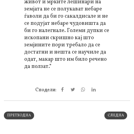
живот и мрките лешинари на
земјата не се полукават небаре
ѓаволи да би го сакалдисале и не
се подујат небаре чудовишта да
би го налегнале. Големи дупки се
ископани скришно кај што
земјините пори требало да се
достатни и нешта се научиле да
одат, макар што им било речено
да ползат.
“
Сподели:
ПРЕТХОДНА
СЛЕДНА