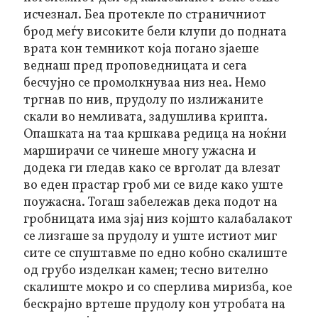
исчезнал. Беа протекле по страничниот
брод меѓу високите бели клупи до подната
врата кон темникот која погано зјаеше
веднаш пред проповедницата и сега
бесчујно се промолкнуваа низ неа. Немо
тргнав по нив, прудолу по излижаните
скали во немливата, задушлива крипта.
Опашката на таа кршкава редица на ноќни
марширачи се чинеше многу ужасна и
додека ги гледав како се врголат да влезат
во еден прастар гроб ми се виде како уште
поужасна. Тогаш забележав дека подот на
гробницата има зјај низ којшто калабалакот
се лизгаше за прудолу и уште истиот миг
сите се спуштавме по едно кобно скалиште
од грубо изделкан камен; тесно вително
скалиште мокро и со сперлива миризба, кое
бескрајно вртеше прудолу кон утробата на