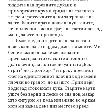
знаците над древните дуќани и
приморските крчми крцкаа на соленото
ветре и гротескните алки за тропање на
застолбените врати долж напуштените,
непоплочени сокаци сјаеја на светлината од
мали, завесени прозорци.
Имав гледано карти на паланката и
знаев каде да го најдам домот на моите. Ми
беше кажано дека ќе ме познаат и
пречекаат, зашто селските легенди се
долговечни; па поитав по улицата „Бек
стрит“ до „Сркл корт“ и преку пресниот
снег на единствениот плочник од камени
плочки во градот, до кај што „Грин лејн“
води зад стоковната куќа. Старите карти
уште беа верни и лесно се снајдов; макар
што сигурно ме имаа излажано во Аркам
кога ми кажаа дека низ местово врвел