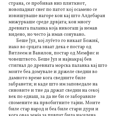
страна, се пробивав низ плиткиот,
новопаднат снег по патот кој осамено се
извишуваше нагоре кон кај што Алдебаран
мижуркаше среде дрвјата; кон многу
древната паланка која никогаш ја немав
видено, но често ја имав сонувано.
Беше Јул, кој луѓето го викаат Божиќ,
иако во срцата знаат дека е постар од
Витлеем и Вавилон, постар од Мемфис и
човештвото. Беше Јул и најнакрај бев
стигнал до древната морска паланка кај што
моите беа домувале и држеле сведни во
дамното време кога сведните биле
забранети; и каде што им заповедале на
синовите и тие да држат сведни на секој
век по еднаш, за да не би се заборавиле
спомените на првобитните тајни. Моите
биле стар народ и беа биле стари дури и
кога оваа земја за првпат била населена