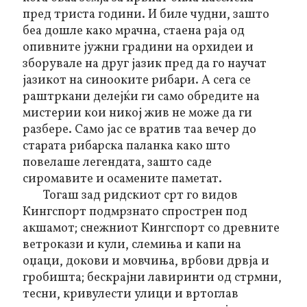
пред триста години. И биле чудни, зашто
беа дошле како мрачна, стаена раја од
опивните јужни градини на орхидеи и
зборувале на друг јазик пред да го научат
јазикот на синооките рибари. А сега се
раштркани делејќи ги само обредите на
мистерии кои никој жив не може да ги
разбере. Само јас се вратив таа вечер до
старата рибарска паланка како што
повелаше легендата, зашто саде
сиромавите и осамените паметат.
Тогаш зад ридскиот срт го видов
Кингспорт подмрзнато спрострен под
акшамот; снежниот Кингспорт со древните
ветрокази и кули, слемиња и капи на
оџаци, докови и мовчиња, врбови дрвја и
гробишта; бескрајни лавиринти од стрмни,
тесни, кривулести улици и вртоглав