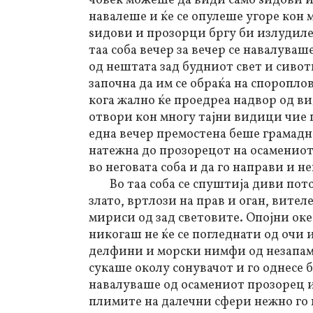
човек можеше да види само ѕидови и 
навалеше и ќе се опулеше угоре кон 
ѕидови и прозорци бргу би излудиле 
таа соба вечер за вечер се навалуваше
од нештата зад будниот свет и сивот
започна да им се обраќа на споропло
кога жално ќе проедреа надвор од ви
отвори кон многу тајни видици чие п
една вечер премостена беше грамадн
натежна до прозорецот на осамениот 
во неговата соба и да го направи и н
Во таа соба се спуштија диви пот
злато, вртлози на прав и оган, вител
мириси од зад световите. Опојни оке
никогаш не ќе се погледнати од очи
делфини и морски нимфи од незапам
сукаше околу сонувачот и го однесе б
навалуваше од осамениот прозорец и
плимите на далечни сфери нежно го 