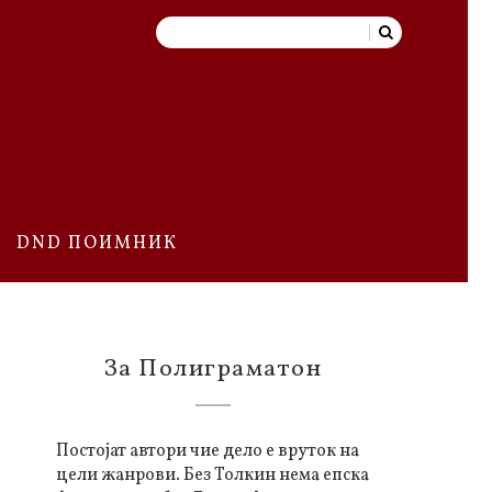
DND ПОИМНИК
За Полиграматон
Постојат автори чие дело е вруток на
цели жанрови. Без Толкин нема епска