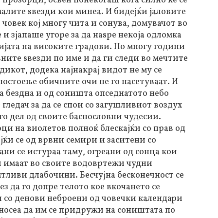
прозорци, освен понекогаш кога силно ќе се
малите ѕвезди кои минеа. И бидејќи јаловите
човек кој многу чита и сонува, домувачот во
 и зјапаше угоре за да наѕре некоја одломка
ијата на високите градови. По многу години
вните ѕвезди по име и да ги следи во мечтите
дикот, додека најнакрај видот не му се
остоење обичните очи не го насетуваат. И
а бездна и од соништа опседнатото небо
гледач за да се спои со загушливиот воздух
его дел од своите баснословни чудесии.
оци на виолетов полноќ блескајќи со прав од
ејќи се од врвни семири и заситени со
ани се истураа таму, огреани од сонца кои
 и имаат во своите водовртежи чудни
тливи длабочини. Бесчујна бесконечност се
ез да го допре телото кое вкочането се
 со денови неброени од човечки календари
носеа да им се придружи на соништата по