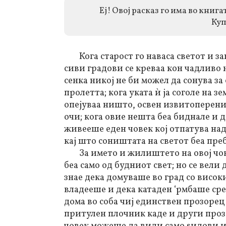
Еј! Овој расказ го има во книг
Куп
Кога старост го наваса светот и з
сиви градови се креваа кон чадливо 
сенка никој не би можел да сонува з
пролетта; кога уката ѝ ја соголе на з
опејуваа ништо, освен извитоперени
очи; кога овие нешта беа биднале и 
живееше еден човек кој отпатува на
кај што соништата на светот беа пре
За името и жилиштето на овој чо
беа само од будниот свет; но се вели 
знае дека домуваше во град со висо
владееше и дека катаден ‘рмбаше сре
дома во соба чиј единствен прозорец
притулен плочник каде и други прозо