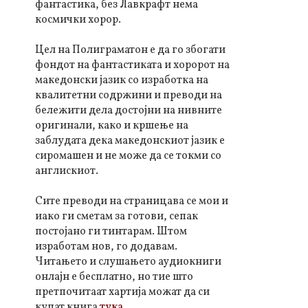
фантастика, без Лавкрафт нема
космички хорор.
Цел на Полиграматон е да го збогати
фондот на фантастиката и хоророт на
македонски јазик со изработка на
квалитетни содржини и преводи на
бележити дела достојни на нивните
оригинали, како и кршење на
заблудата дека македонскиот јазик е
сиромашен и не може да се токми со
англискиот.
Сите преводи на страницава се мои и
иако ги сметам за готови, сепак
постојано ги тинтарам. Штом
изработам нов, го додавам.
Читањето и слушањето аудиокниги
онлајн е бесплатно, но тие што
претпочитаат хартија можат да си
купат книга
тука
.