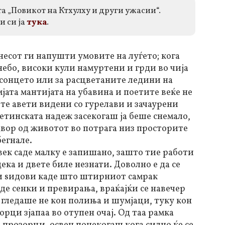
ата „Повикот на Ктхулху и други ужасии“.
и си ја
тука
.
анесот ги напушти умовите на луѓето; кога
небо, високи кули намуртени и грди во чија
а сонцето или за расцветаните ледини на
емјата мантијата на убавина и поетите веќе не
те авети видени со гурелави и зачаурени
детинската надеж засекогаш ја беше снемало,
двор од животот во потрага низ просторите
бегнале.
век саде малку е запишано, зашто тие работи
дека и двете биле незнати. Доволно е да се
ки ѕидови каде што штирниот самрак
де сенки и превирања, враќајќи се навечер
 гледаше не кон полиња и шумјаци, туку кон
рци зјапаа во отупен очај. Од таа рамка