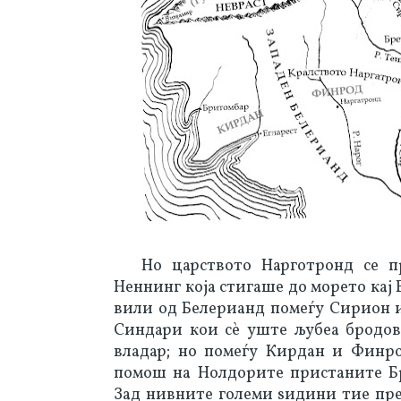
Но царството Нарготронд се п
Неннинг која стигаше до морето кај Е
вили од Белерианд помеѓу Сирион и 
Синдари кои сѐ уште љубеа бродов
владар; но помеѓу Кирдан и Финро
помош на Нолдорите пристаните Бри
Зад нивните големи ѕидини тие пре