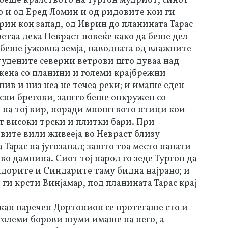
 беше кралството на Тургон мудриот, синот
 и од Еред Ломин и од ридовите кои ги
ин кон запад, од Иврин до планината Тарас
сметаа дека Невраст повеќе како да беше дел
 беше јужовна земја, наводната од влажните
тудените северни ветрови што дуваа над
жена со планини и големи крајбрежни
ив и низ неа не течеа реки; и имаше еден
асни брегови, зашто беше опкружен со
 на тој вир, поради мноштвото птици кои
аат високи трски и плитки бари. При
вите вили живееја во Невраст близу
 Тарас на југозапад; зашто тоа место напати
во дамнина. Сиот тој народ го зеде Тургон да
лдорите и Синдарите таму бидна најрано; и
 ги крсти Винјамар, под планината Тарас крај
кан наречен Дортонион се протегаше сто и
 големи борови шуми имаше на него, а