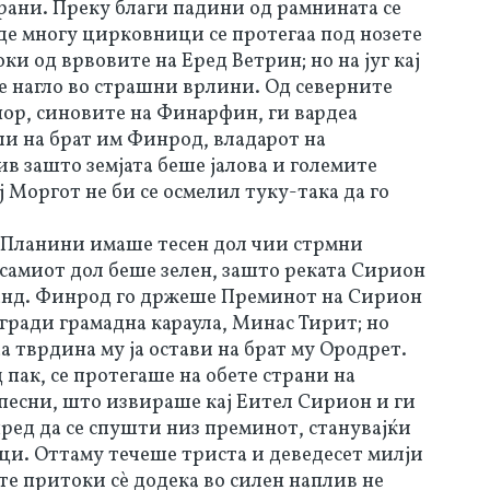
трани. Преку благи падини од рамнината се
де многу цирковници се протегаа под нозете
ки од врвовите на Еред Ветрин; но на југ кaj
е нагло во страшни врлини. Од северните
ор, синовите на Финарфин, ги вардеа
ли на брат им Финрод, владарот на
в зашто земјата беше јалова и големите
ј Моргот не би се осмелил туку-така да го
Планини имаше тесен дол чии стрмни
 самиот дол беше зелен, зашто реката Сирион
ианд. Финрод го држеше Преминот на Сирион
згради грамадна караула, Минас Тирит; но
 тврдина му ја остави на брат му Ородрет.
 пак, се протегаше на обете страни на
 песни, што извираше кај Еител Сирион и ги
ред да се спушти низ преминот, станувајќи
и. Оттаму течеше триста и деведесет милји
уте притоки сѐ додека во силен наплив не