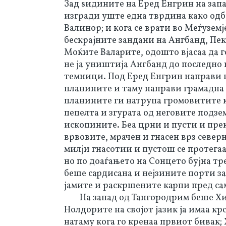
Зад ѕидините на Еред Енгрин на запа
изгради уште една тврдина како одбр
Валинор; и кога се врати во Меѓуземј
бескрајните зандани на Ангбанд, Пек
Моќите Валарите, одошто вјасаа да г
не ја уништија Ангбанд до последно 
темници. Под Еред Енгрин направи г
планините и таму направи грамадна п
планините ги натрупа громовитите к
пепелта и згурата од неговите подз
ископините. Беа црни и пусти и пре
врвовите, мрачен и гнасен врз север
милји гнасотии и пустош се протегаа
но по доаѓањето на Сонцето бујна тр
беше сардисана и нејзините порти з
јамите и раскршените карпи пред са
На запад од Тангородрим беше Хис
Нолдорите на својот јазик ја имаа к
натаму кога го кренаа првиот бивак;