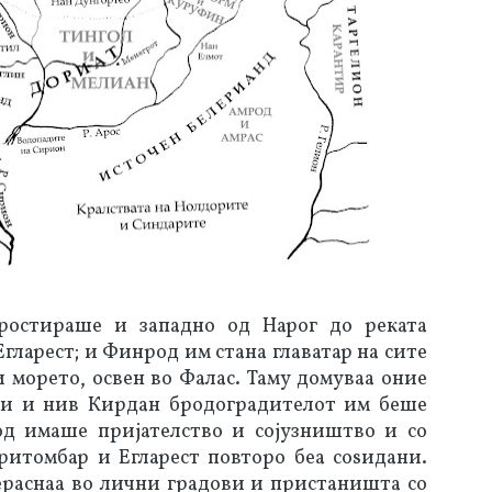
ростираше и западно од Нарог до реката 
гларест; и Финрод им стана главатар на сите 
морето, освен во Фалас. Таму домуваа оние 
и и нив Кирдан бродоградителот им беше 
д имаше пријателство и сојузништво и со 
томбар и Егларест повторо беа соѕидани. 
раснаа во лични градови и пристаништа со 