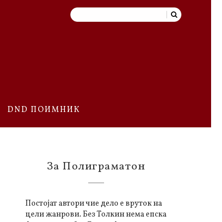
DND ПОИМНИК
За Полиграматон
Постојат автори чие дело е вруток на
цели жанрови. Без Толкин нема епска