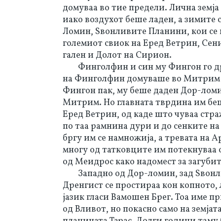
домуваа во тие предели. Лична земја
иако воздухот беше ладен, а зимите 
Ломин, Ѕвонливите Планини, кои се п
големиот свиок на Еред Ветрин, Сен
гален и Долот на Сирион.
Финголфин и син му Фингон го д
на Финголфин домуваше во Митрим о
Фингон пак, му беше даден Дор-ломи
Митрим. Но главната тврдина им беш
Еред Ветрин, од каде што чуваа стра
по таа рамнина дури и до сенките н
бргу им се намножија, а тревата на А
многу од татковците им потекнуваа 
од Меидрос како надомест за загубит
Западно од Дор-ломин, зад Ѕвон
Дренгист се простираа кон копното,
јазик гласи Вамошен Брег. Тоа име п
од Вливот, но покасно само на земјат