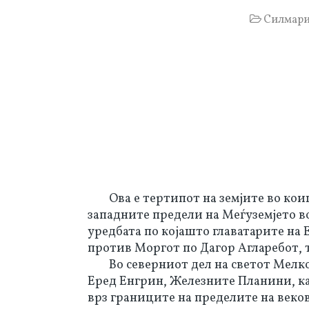
Силмар
Ова е тертипот на земјите во ко
западните предели на Меѓуземјето во 
уредбата по којашто главатарите на Е
против Моргот по Дагор Агларебот, т
Во северниот дел на светот Мел
Еред Енгрин, Железните Планини, как
врз границите на пределите на веков