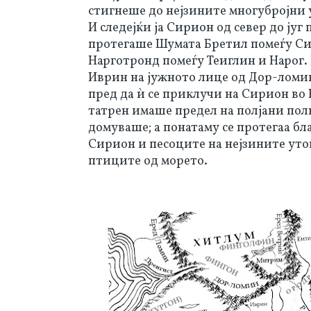
стигнеше до нејзините многубројни у
И следејќи ја Сирион од север до југ
протегаше Шумата Бретил помеѓу Сир
Нарготронд помеѓу Теиглин и Нарог.
Иврин на јужното лице од Дор-ломин
пред да ѝ се приклучи на Сирион во 
татрен имаше предел на полјани пол
домуваше; а понатаму се протегаа бла
Сирион и песоците на нејзините уток
птиците од морето.