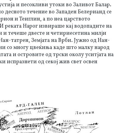
стија и песокливи утоки во Заливот Балар.
 по десното течение во Западен Белерианд се
ион и Теиглин, а по неа царството
 И реката Нарог извираше кај водопадите на
 и течеше двесте и четириесетина милји
Нан-татрен, Земјата на Врби. Јужно од Нан-
ни со многу цвеќиња каде што малку народ
тата и островите од трски околу уситјата на
и испразнети од секој жив свет освен