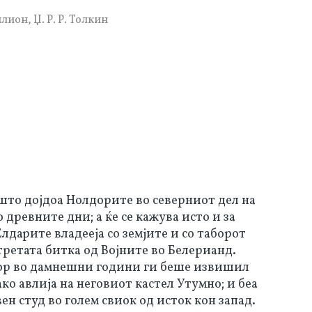
илион
,
Џ. Р. Р. Толкин
ишто дојдоа Нолдорите во северниот дел на
древните дни; а ќе се кажува исто и за
лдарите владееја со земјите и со таборот
ретата битка од Војните во Белерианд.
кор во дамнешни години ги беше извишил
о авлија нa неговиот кастел Утумно; и беа
ен студ во голем свиок од исток кон запад.