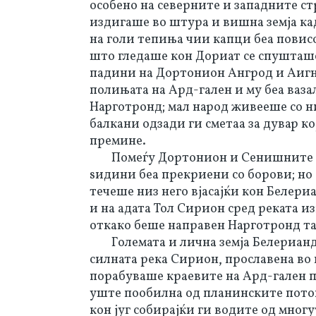
особено на северните и западните с
издигаше во штура и вишна земја ка
на голи тепиња чии капци беа повисо
што гледаше кон Дориат се спушташ
падини на Дортонион Ангрод и Аигн
полињата на Ард-гален и му беа ваза
Нарготронд; мал народ живееше со ни
балкани одзади ги сметаа за дувар ко
премине.
Помеѓу Дортонион и Сенишните 
ѕидини беа прекриени со борови; но
течеше низ него вјасајќи кон Белер
и на адата Тол Сирион сред реката и
откако беше направен Нарготронд таа
Големата и лична земја Белерианд
силната река Сирион, прославена во
порабуваше краевите на Ард-гален п
уште пообилна од планинските потоц
кон југ собирајќи ги водите од мног