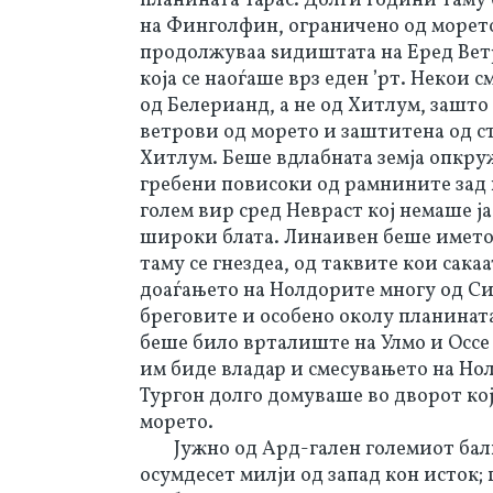
планината Тарас. Долги години таму
на Финголфин, ограничено од морето
продолжуваа ѕидиштата на Еред Ветр
која се наоѓаше врз еден ’рт. Некои 
од Белерианд, а не од Хитлум, зашто
ветрови од морето и заштитена од с
Хитлум. Беше вдлабната земја опкру
гребени повисоки од рамнините зад н
голем вир сред Невраст кој немаше ј
широки блата. Линаивен беше името
таму се гнездеа, од таквите кои сак
доаѓањето на Нолдорите многу од Си
бреговите и особено околу планината
беше било врталиште на Улмо и Оссе 
им биде владар и смесувањето на Но
Тургон долго домуваше во дворот кој
морето.
Јужно од Ард-гален големиот бал
осумдесет милји од запад кон исток;