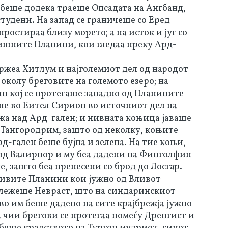
 беше додека траеше Опсадата на Ангбанд,
студени. На запад се граничеше со Еред
ростираа близу морето; а на исток и југ со
ишните Планини, кои гледаа преку Ард-
ржеа Хитлум и најголемиот дел од народот
колу бреговите на големото езеро; на
н кој се протегаше западно од Планините
е во Еител Сирион во источниот дел на
жа над Ард-гален; и нивната коњица јаваше
а Тангородрим, зашто од неколку, коњите
рд-гален беше бујна и зелена. На тие коњи,
од Валирнор и му беа дадени на Финголфин
е, зашто беа пренесени со брод до Лосгар.
ливите Планини кои јужно од Вливот
 лежеше Невраст, што на синдаринскиот
рво им беше дадено на сите крајбрежја јужно
а чии брегови се протегаа помеѓу Дренгист и