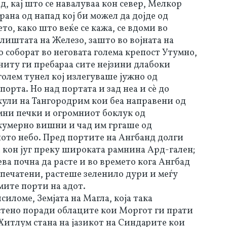
д, кај што се навалуваа кон север, Мелкор
ана од напад кој би можел да дојде од
ето, како што веќе се кажа, се вдоми во
лиштата на Железо, зашто во војната на
о соборат во неговата голема крепост Утумно,
ниту ги пребараа сите нејзини длабоки
олем тунел кој излегуваше јужно од
орта. Но над портата и зад неа и сѐ до
ули на Тангородрим кои беа направени од
емни печки и огромниот боклук од
кумерно вишни и чад им гргаше од
ното небо. Пред портите на Ангбанд долги
 кон југ преку широката рамнина Ард-гален;
ева почна да расте и во времето кога Ангбад
апечатени, растеше зеленило дури и меѓу
мите порти на адот.
иломе, Земјата на Магла, која така
рстено поради облаците кои Моргот ги прати
 Хитлум стана на јазикот на Синдарите кои